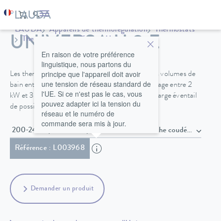
LAUDA
Appareils de thermorégulation
Thermostats
UNIVERSA U 8 E
Thermostats chauffants
Universa
En raison de votre préférence
linguistique, nous partons du
principe que l'appareil doit avoir
Les thermostats de chauffage Universa avec des volumes de
une tension de réseau standard de
bain entre 4 et 40 L et des puissances de chauffage entre 2
l'UE. Si ce n'est pas le cas, vous
kW et 3,6 kW offrent une flexibilité totale et un large éventail
pouvez adapter ici la tension du
de possibilités pour toutes les applications.
réseau et le numéro de
commande sera mis à jour.
200-240 V, 50/60 Hz , Câble secteur avec fiche coudée Sch
Référence : L003968
Demander un produit