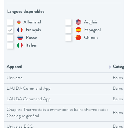
Langues disponibles
Allemand
Anglais
Français
Espagnol
Russe
Chinois
Italien
Appareil
Catégori
Universa
Bains t
LAUDA Command App
Bains t
LAUDA Command App
Bains t
Chapitre Thermostats a immersion et bains thermostates
Bains t
Catalogue général
Universa ECO
Bains t