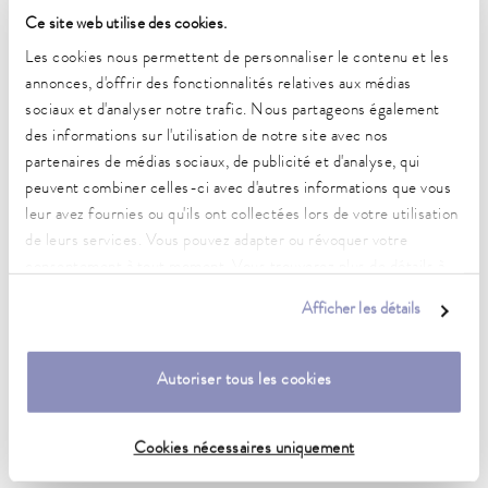
Ce site web utilise des cookies.
Plage de température de fonctionnement
Les cookies nous permettent de personnaliser le contenu et les
35 ... 100 °C
annonces, d'offrir des fonctionnalités relatives aux médias
sociaux et d'analyser notre trafic. Nous partageons également
Plage de température de fonctionnement avec
des informations sur l'utilisation de notre site avec nos
refroidissement à l'eau
partenaires de médias sociaux, de publicité et d'analyse, qui
20 ... 100 °C
peuvent combiner celles-ci avec d'autres informations que vous
leur avez fournies ou qu'ils ont collectées lors de votre utilisation
Plage de température de fonctionnement
-30 ... 100 °C
de leurs services. Vous pouvez adapter ou révoquer votre
consentement à tout moment. Vous trouverez plus de détails à
Plage de température ambiante
ce sujet dans notre
déclaration de protection des données
.
Afficher les détails
5 ... 40 °C
Constance de la température
Autoriser tous les cookies
0,05 ± K
Heating_range
Cookies nécessaires uniquement
1.6 ... 2.2 kW