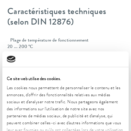
Caractéristiques techniques
(selon DIN 12876)
Plage de température de fonctionnement
20 ... 200 °C
Plage de température ambiante
5 ... 40 °C
Constance de la température
Ce site web utilise des cookies.
0.01 ± K
Les cookies nous permettent de personnaliser le contenu et les
annonces, d'offrir des fonctionnalités relatives aux médias
Puissance de chauffe max.
sociaux et d'analyser notre trafic. Nous partageons également
2 kW
des informations sur l'utilisation de notre site avec nos
partenaires de médias sociaux, de publicité et d'analyse, qui
Puissance absorbée max.
2.1 kW
peuvent combiner celles-ci avec d'autres informations que vous
leur avez fournies ou qu'ils ont collectées lors de votre utilisation