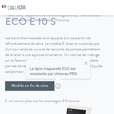
LAUDA
Appareils de thermorégulation
Thermostats
ECO E 10 S
Thermostats chauffants
Universa
Les bains thermostatés sont équipés d'un serpentin de
refroidissement de série. Le modèle E 4 est en outre équipé
d'un couvercle de cuve et de raccords de pompe permettant
de le relier à une application externe. Un robinet de vidange
sur la face arrière de l'appareil des bains en acier inoxydable
permet de remplacer facilement et en toute sécurité le liquide
La ligne d'appareils ECO est
caloporteur.
remplacée par Universa PRO.
Modèle en fin de série
en savoir plus sur les avantages d'Universa