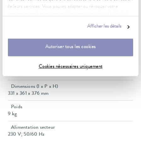
Consommation de courant
de leurs services. Vous pouvez adapter ou révoquer votre
10 A
consentement à tout moment. Vous trouverez plus de détails à
ce sujet dans notre
déclaration de protection des données
.
Pression de refoulement max.
Afficher les détails
0,6 bar
Pompe Débit max. (pression)
Autoriser tous les cookies
22 L/min
Volume du bain min./max.
Cookies nécessaires uniquement
7,5 / 11,0 L
Dimensions (l x P x H)
331 x 361 x 376 mm
Poids
9 kg
Alimentation secteur
230 V; 50/60 Hz