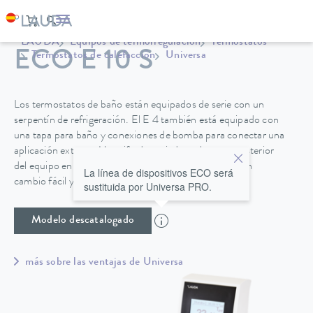
LAUDA
Equipos de termorregulación
Termostatos
ECO E 10 S
Termostatos de calefacción
Universa
Los termostatos de baño están equipados de serie con un
serpentín de refrigeración. El E 4 también está equipado con
una tapa para baño y conexiones de bomba para conectar una
aplicación externa. Un grifo de vaciado en la parte posterior
del equipo en los baños de acero inoxidable permite un
La línea de dispositivos ECO será
cambio fácil y seguro del líquido caloportador.
sustituida por Universa PRO.
Modelo descatalogado
más sobre las ventajas de Universa