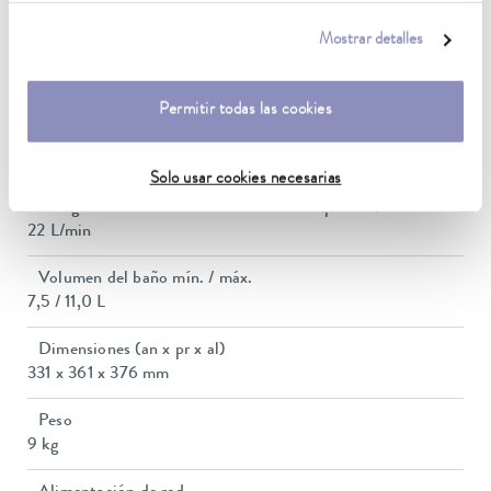
2.1 kW
nuestra
política de privacidad
.
Mostrar detalles
Consumo de corriente
10 A
Permitir todas las cookies
Presión de elevación máx.
0,6 bar
Solo usar cookies necesarias
Energía de elevación máx. de la bomba (presión)
22 L/min
Volumen del baño mín. / máx.
7,5 / 11,0 L
Dimensiones (an x pr x al)
331 x 361 x 376 mm
Peso
9 kg