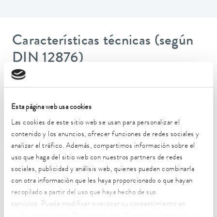
Características técnicas (según
DIN 12876)
Rango de temperatura de trabajo
20 ... 200 °C
Esta página web usa cookies
Temperatura ambiente
Las cookies de este sitio web se usan para personalizar el
5 ... 40 °C
contenido y los anuncios, ofrecer funciones de redes sociales y
analizar el tráfico. Además, compartimos información sobre el
Estabilidad de temperatura
uso que haga del sitio web con nuestros partners de redes
0.01 ± K
sociales, publicidad y análisis web, quienes pueden combinarla
con otra información que les haya proporcionado o que hayan
Potencia calorífica máx.
recopilado a partir del uso que haya hecho de sus
2 kW
servicios. Puede modificar o revocar su consentimiento en
Consumo eléctrico máx.
cualquier momento. Encontrará más información al respecto en