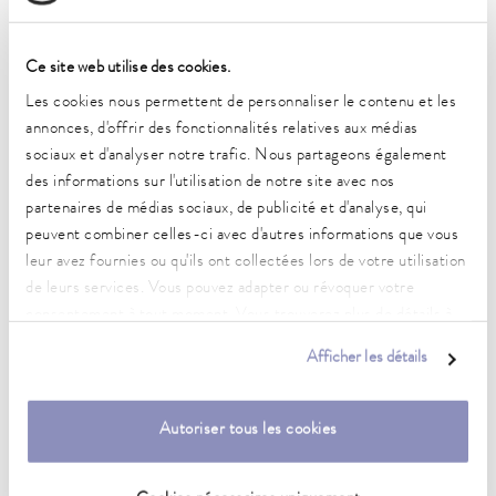
Plage de température de fonctionnement
20 ... 100 °C
Ce site web utilise des cookies.
Plage de température ambiante
Les cookies nous permettent de personnaliser le contenu et les
5 ... 40 °C
annonces, d'offrir des fonctionnalités relatives aux médias
sociaux et d'analyser notre trafic. Nous partageons également
Constance de la température
0.01 ± K
des informations sur l'utilisation de notre site avec nos
partenaires de médias sociaux, de publicité et d'analyse, qui
Puissance de chauffe max.
peuvent combiner celles-ci avec d'autres informations que vous
2 kW
leur avez fournies ou qu'ils ont collectées lors de votre utilisation
de leurs services. Vous pouvez adapter ou révoquer votre
Puissance absorbée max.
consentement à tout moment. Vous trouverez plus de détails à
2.1 kW
ce sujet dans notre
déclaration de protection des données
.
Afficher les détails
Consommation de courant
10 A
Autoriser tous les cookies
Pression de refoulement max.
0,6 bar