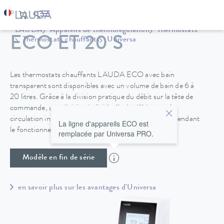
LAUDA
Appareils de thermorégulation
Thermostats
ECO ET 20 S
Thermostats chauffants
Universa
Les thermostats chauffants LAUDA ECO avec bain
transparent sont disponibles avec un volume de bain de 6 à
20 litres. Grâce à la division pratique du débit sur la tête de
commande, une division individuelle du débit entre la
circulation interne et externe est également possible pendant
La ligne d'appareils ECO est
le fonctionnement.
remplacée par Universa PRO.
Modèle en fin de série
en savoir plus sur les avantages d'Universa