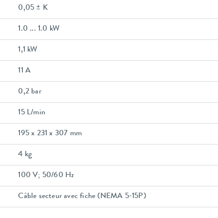
0,05 ± K
1.0 ... 1.0 kW
1,1 kW
11 A
0,2 bar
15 L/min
195 x 231 x 307 mm
4 kg
100 V; 50/60 Hz
Câble secteur avec fiche (NEMA 5-15P)