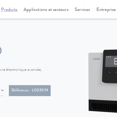
Produits
Applications et secteurs
Services
Entreprise
rmostats à immersion
Universa
O
ne électronique avancée,
5-15P)
Référence : L003974