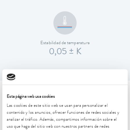
Estabilidad de temperatura
0,05 ± K
Características técnicas (según
Esta página web usa cookies
DIN 12876)
Las cookies de este sitio web se usan para personalizar el
contenido y los anuncios, ofrecer funciones de redes sociales y
analizar el tráfico. Además, compartimos información sobre el
Rango de temperatura de trabajo
uso que haga del sitio web con nuestros partners de redes
35 ... 100 °C