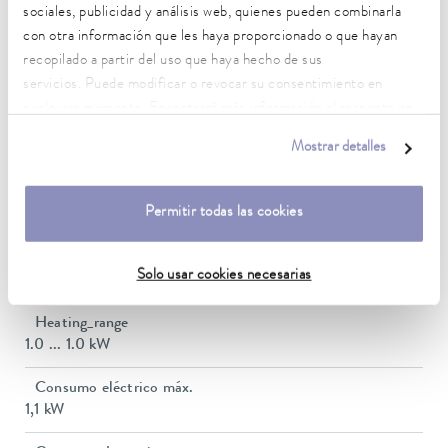
sociales, publicidad y análisis web, quienes pueden combinarla
con otra información que les haya proporcionado o que hayan
Rango de temperatura de trabajo con refrigeración por
recopilado a partir del uso que haya hecho de sus
agua
servicios. Puede modificar o revocar su consentimiento en
20 ... 100 °C
cualquier momento. Encontrará más información al respecto en
Rango de temperatura de funcionamiento
nuestra
política de privacidad
.
Mostrar detalles
-30 ... 100 °C
Temperatura ambiente
Permitir todas las cookies
5 ... 40 °C
Estabilidad de temperatura
Solo usar cookies necesarias
0,05 ± K
Heating_range
1.0 ... 1.0 kW
Consumo eléctrico máx.
1,1 kW