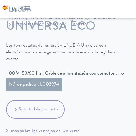
LAUDA
Equipos de termorregulación
Termostatos
UNIVERSA ECO
Termostatos de inmersión
Universa
Los termostatos de inmersión LAUDA Universa con
electrónica avanzada garantizan una precisión de regulación
exacta.
100 V; 50/60 Hz , Cable de alimentación con conector (NEMA 
N.º de pedido : L003974
Solicitud de producto
más sobre las ventajas de Universa