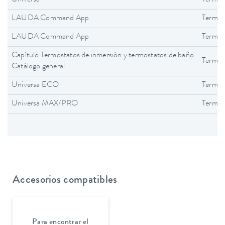
Universa
Termos
LAUDA Command App
Termos
LAUDA Command App
Termos
Capítulo Termostatos de inmersión y termostatos de baño
Termos
Catálogo general
Universa ECO
Termos
Universa MAX/PRO
Termos
Accesorios compatibles
Para encontrar el