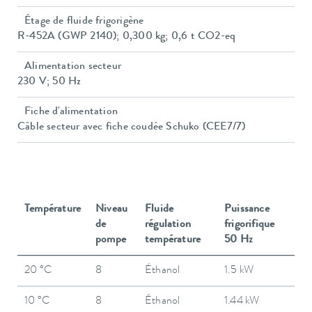
Étage de fluide frigorigène
R-452A (GWP 2140); 0,300 kg; 0,6 t CO2-eq
Alimentation secteur
230 V; 50 Hz
Fiche d'alimentation
Câble secteur avec fiche coudée Schuko (CEE7/7)
Température
Niveau
Fluide
Puissance
de
régulation
frigorifique
pompe
température
50 Hz
20 °C
8
Éthanol
1.5 kW
10 °C
8
Éthanol
1.44 kW