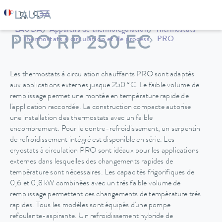
LAUDA
Appareils de thermorégulation
Thermostats
PRO RP 250 EC
Thermostats à circulation et de process
PRO
Les thermostats à circulation chauffants PRO sont adaptés
aux applications externes jusque 250 °C. Le faible volume de
remplissage permet une montée en température rapide de
l'application raccordée. La construction compacte autorise
une installation des thermostats avec un faible
encombrement. Pour le contre-refroidissement, un serpentin
de refroidissement intégré est disponible en série. Les
cryostats à circulation PRO sont idéaux pour les applications
externes dans lesquelles des changements rapides de
température sont nécessaires. Les capacités frigorifiques de
0,6 et 0,8 kW combinées avec un très faible volume de
remplissage permettent ces changements de température très
rapides. Tous les modèles sont équipés d'une pompe
refoulante-aspirante. Un refroidissement hybride de