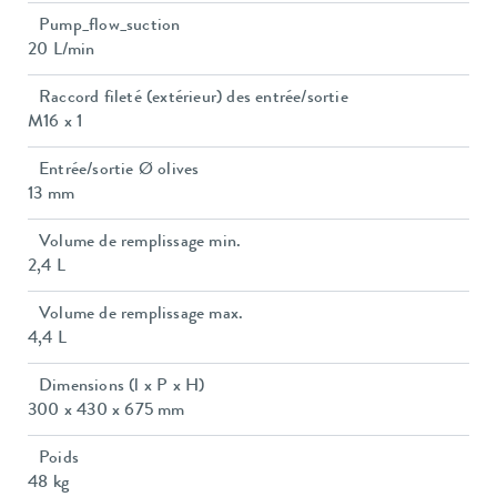
Pump_flow_suction
20 L/min
Raccord fileté (extérieur) des entrée/sortie
M16 x 1
Entrée/sortie Ø olives
13 mm
Volume de remplissage min.
2,4 L
Volume de remplissage max.
4,4 L
Dimensions (l x P x H)
300 x 430 x 675 mm
Poids
48 kg