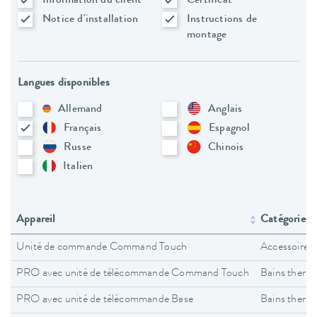
Information du client
Certificat
Notice d'installation
Instructions de
montage
Langues disponibles
Allemand
Anglais
Français
Espagnol
Russe
Chinois
Italien
Appareil
Catégories d
Unité de commande Command Touch
Accessoires
PRO avec unité de télécommande Command Touch
Bains therm
PRO avec unité de télécommande Base
Bains therm