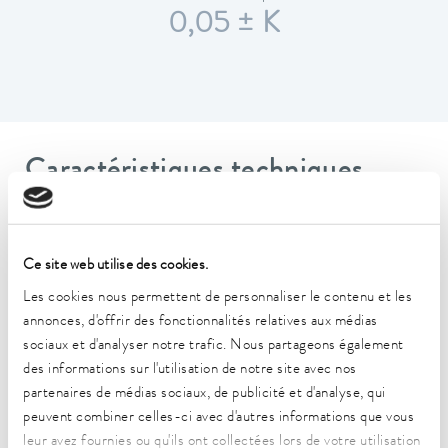
0,05 ± K
Caractéristiques techniques
(selon DIN 12876)
Ce site web utilise des cookies.
Plage de température de fonctionnement
-50 ... 200 °C
Les cookies nous permettent de personnaliser le contenu et les
annonces, d'offrir des fonctionnalités relatives aux médias
Plage de température de fonctionnement
sociaux et d'analyser notre trafic. Nous partageons également
-50 ... 200 °C
des informations sur l'utilisation de notre site avec nos
partenaires de médias sociaux, de publicité et d'analyse, qui
Plage de température ambiante
peuvent combiner celles-ci avec d'autres informations que vous
5 ... 40 °C
leur avez fournies ou qu'ils ont collectées lors de votre utilisation