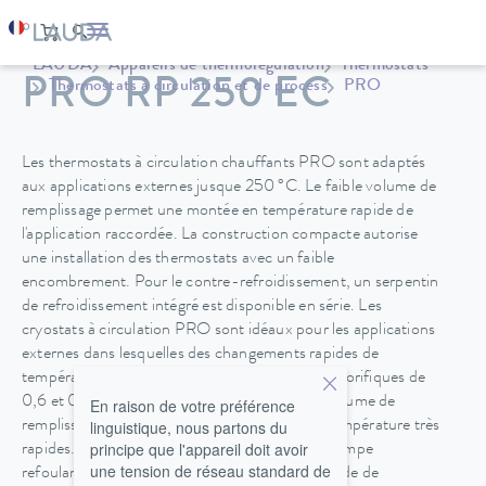
LAUDA
Appareils de thermorégulation
Thermostats
PRO RP 250 EC
Thermostats à circulation et de process
PRO
Les thermostats à circulation chauffants PRO sont adaptés
aux applications externes jusque 250 °C. Le faible volume de
remplissage permet une montée en température rapide de
l'application raccordée. La construction compacte autorise
une installation des thermostats avec un faible
encombrement. Pour le contre-refroidissement, un serpentin
de refroidissement intégré est disponible en série. Les
cryostats à circulation PRO sont idéaux pour les applications
externes dans lesquelles des changements rapides de
température sont nécessaires. Les capacités frigorifiques de
0,6 et 0,8 kW combinées avec un très faible volume de
En raison de votre préférence
linguistique, nous partons du
remplissage permettent ces changements de température très
principe que l'appareil doit avoir
rapides. Tous les modèles sont équipés d'une pompe
une tension de réseau standard de
refoulante-aspirante. Un refroidissement hybride de