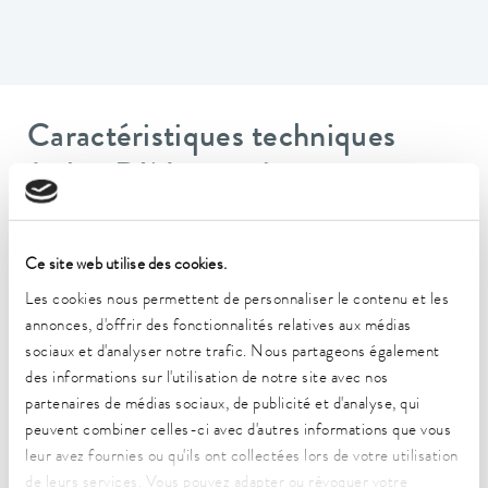
Caractéristiques techniques
(selon DIN 12876)
Plage de température de fonctionnement
Ce site web utilise des cookies.
-50 ... 200 °C
Les cookies nous permettent de personnaliser le contenu et les
Plage de température de fonctionnement
annonces, d'offrir des fonctionnalités relatives aux médias
-50 ... 200 °C
sociaux et d'analyser notre trafic. Nous partageons également
des informations sur l'utilisation de notre site avec nos
Plage de température ambiante
partenaires de médias sociaux, de publicité et d'analyse, qui
5 ... 40 °C
peuvent combiner celles-ci avec d'autres informations que vous
leur avez fournies ou qu'ils ont collectées lors de votre utilisation
Constance de la température
0,05 ± K
de leurs services. Vous pouvez adapter ou révoquer votre