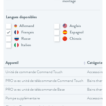
montage
Langues disponibles
Allemand
Anglais
Français
Espagnol
Russe
Chinois
Italien
Appareil
Catégories d
Unité de commande Command Touch
Accessoires
PRO avec unité de télécommande Command Touch
Bains therm
PRO avec unité de télécommande Base
Bains therm
Pompe supplémentaire
Accessoires