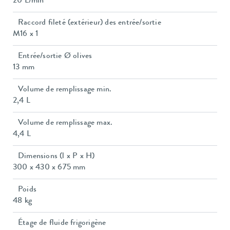
20 L/min
Raccord fileté (extérieur) des entrée/sortie
M16 x 1
Entrée/sortie Ø olives
13 mm
Volume de remplissage min.
2,4 L
Volume de remplissage max.
4,4 L
Dimensions (l x P x H)
300 x 430 x 675 mm
Poids
48 kg
Étage de fluide frigorigène