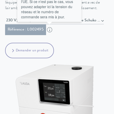
l'UE. Si ce n'est pas le cas, vous
l'équipement frigorifique permet un refroidissement avec de
pouvez adapter ici la tension du
l'air ambiant et éventuellement de l'eau de refroidissement.
réseau et le numéro de
commande sera mis à jour.
230 V; 50 Hz , Câble secteur avec fiche coudée Schuko (CEE7/7)
Référence : L002495
Demander un produit