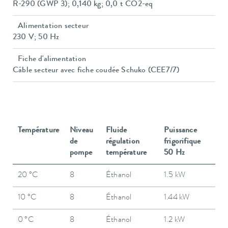
R-290 (GWP 3); 0,140 kg; 0,0 t CO2-eq
Alimentation secteur
230 V; 50 Hz
Fiche d'alimentation
Câble secteur avec fiche coudée Schuko (CEE7/7)
Température
Niveau
Fluide
Puissance
de
régulation
frigorifique
pompe
température
50 Hz
20 °C
8
Éthanol
1.5 kW
10 °C
8
Éthanol
1.44 kW
0 °C
8
Éthanol
1.2 kW