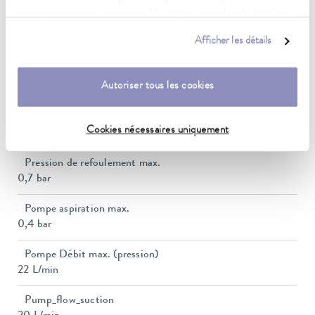
consentement à tout moment. Vous trouverez plus de détails à
Puissance de chauffe max.
ce sujet dans notre
déclaration de protection des données
.
Afficher les détails
2,5 kW
Puissance absorbée max.
Autoriser tous les cookies
3,7 kW
Consommation de courant
Cookies nécessaires uniquement
16 A
Pression de refoulement max.
0,7 bar
Pompe aspiration max.
0,4 bar
Pompe Débit max. (pression)
22 L/min
Pump_flow_suction