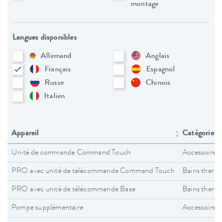
montage
Langues disponibles
Allemand
Anglais
Français
Espagnol
Russe
Chinois
Italien
Appareil
Catégories d
Unité de commande Command Touch
Accessoires
PRO avec unité de télécommande Command Touch
Bains therm
PRO avec unité de télécommande Base
Bains therm
Pompe supplémentaire
Accessoires