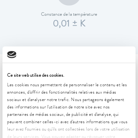
Constance de la température
0,01 ± K
Caractéristiques techniques
Ce site web utilise des cookies.
(selon DIN 12876)
Les cookies nous permettent de personnaliser le contenu et les
annonces, d'offrir des fonctionnalités relatives aux médias
Plage de température de fonctionnement
sociaux et d'analyser notre trafic. Nous partageons également
-35 ... 200 °C
des informations sur l'utilisation de notre site avec nos
partenaires de médias sociaux, de publicité et d'analyse, qui
Plage de température de fonctionnement
peuvent combiner celles-ci avec d'autres informations que vous
-35 ... 200 °C
leur avez fournies ou qu'ils ont collectées lors de votre utilisation
de leurs services. Vous pouvez adapter ou révoquer votre