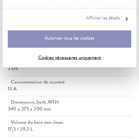
Plage de température ambiante
consentement à tout moment. Vous trouverez plus de détails à
5 ... 40 °C
ce sujet dans notre
déclaration de protection des données
.
Afficher les détails
Constance de la température
0,01 ± K
Autoriser tous les cookies
Puissance de chauffe max.
2,95 kW
Cookies nécessaires uniquement
Puissance absorbée max.
3 kW
Consommation de courant
13 A
Dimensions_bath_WTH
340 x 375 x 200 mm
Volume du bain min./max.
17,5 / 29,5 L