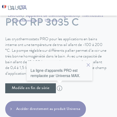
LAUDA
Appareils de thermorégulation
Thermostats
PRO RP 3035 C
Cryothermostats
Universa
Les cryothermostats PRO pour les applications en bains
interne ont une température de travail allant de -100 à 200
°C. La pompe réglable sur différents pallier permet d’avoir une
très bonne homogénéité dans le bain. Avec une capacité de
bain allant de 10 à 30 L et une puissance cryogénique allant
de 0,4 à 1,5 kW, les cryothermostats PRO ont un large champ
La ligne d'appareils PRO est
d’application possible.
remplacée par Universa MAX.
Modèle en fin de série
Accéder directement au produit Universa