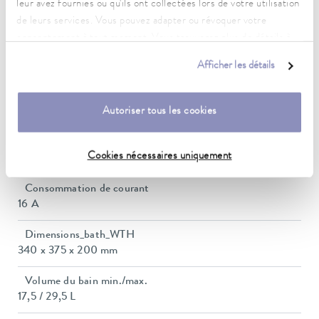
Plage de température ambiante
leur avez fournies ou qu'ils ont collectées lors de votre utilisation
5 ... 40 °C
de leurs services. Vous pouvez adapter ou révoquer votre
consentement à tout moment. Vous trouverez plus de détails à
Constance de la température
ce sujet dans notre
déclaration de protection des données
.
0,01 ± K
Afficher les détails
Puissance de chauffe max.
Autoriser tous les cookies
3,6 kW
Puissance absorbée max.
Cookies nécessaires uniquement
3,7 kW
Consommation de courant
16 A
Dimensions_bath_WTH
340 x 375 x 200 mm
Volume du bain min./max.
17,5 / 29,5 L