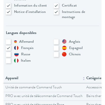
Information du client
Certificat
Notice d'installation
Instructions de
montage
Langues disponibles
Allemand
Anglais
Français
Espagnol
Russe
Chinois
Italien
Appareil
Catégories d
Unité de commande Command Touch
Accessoires
PRO avec unité de télécommande Command Touch
Bains therm
PRO avec unité de télécommande Base
Bains therm