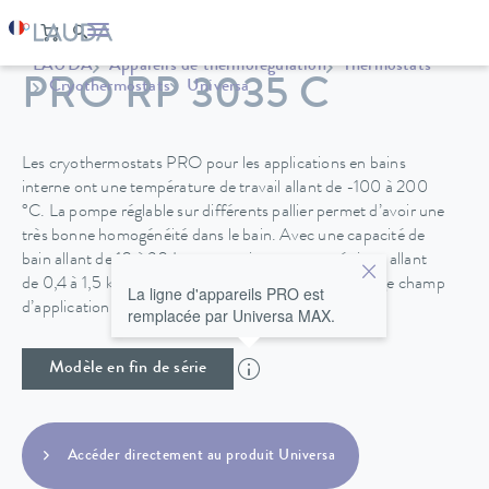
LAUDA
Appareils de thermorégulation
Thermostats
PRO RP 3035 C
Cryothermostats
Universa
Les cryothermostats PRO pour les applications en bains
interne ont une température de travail allant de -100 à 200
°C. La pompe réglable sur différents pallier permet d’avoir une
très bonne homogénéité dans le bain. Avec une capacité de
bain allant de 10 à 30 L et une puissance cryogénique allant
de 0,4 à 1,5 kW, les cryothermostats PRO ont un large champ
La ligne d'appareils PRO est
d’application possible.
remplacée par Universa MAX.
Modèle en fin de série
Accéder directement au produit Universa