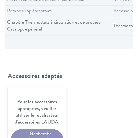
Pompe supplémentaire
Accessoires
Chapitre Thermostats à circulation et de process
Thermostats 
Catalogue général
Accessoires adaptés
Pour les accessoires
appropriés, veuillez
utiliser le localisateur
d'accessoires LAUDA.
Recherche