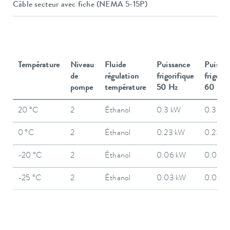
Câble secteur avec fiche (NEMA 5-15P)
Température
Niveau
Fluide
Puissance
Puissa
de
régulation
frigorifique
frigorif
pompe
température
50 Hz
60 Hz
20 °C
2
Éthanol
0.3 kW
0.3 kW
0 °C
2
Éthanol
0.23 kW
0.23 k
-20 °C
2
Éthanol
0.06 kW
0.06 k
-25 °C
2
Éthanol
0.03 kW
0.03 k