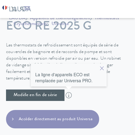
LAUDA
Appareils de thermorégulation
Thermostats
ECO RE 2025 G
Cryothermostats
Universa
Les thermostats de refroidissement sont équipés de série de
couvercles de baignoire et de raccords de pompe et sont
disponibles en version refroidie par air ou par eau. Un robinet
de vidange situé à l'arrière de l'appareil permet de changer
facilement et en toute sécurité le fluide de régulation de
La ligne d'appareils ECO est
température.
remplacée par Universa PRO.
Modèle en fin de série
Accéder directement au produit Universa