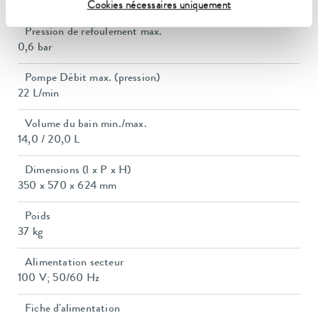
13 A
Cookies nécessaires uniquement
Pression de refoulement max.
0,6 bar
Pompe Débit max. (pression)
22 L/min
Volume du bain min./max.
14,0 / 20,0 L
Dimensions (l x P x H)
350 x 570 x 624 mm
Poids
37 kg
Alimentation secteur
100 V; 50/60 Hz
Fiche d'alimentation