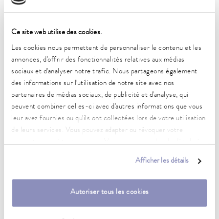
Caractéristiques techniques
(selon DIN 12876)
Ce site web utilise des cookies.
Les cookies nous permettent de personnaliser le contenu et les
Plage de température de fonctionnement
annonces, d'offrir des fonctionnalités relatives aux médias
-25 ... 200 °C
sociaux et d'analyser notre trafic. Nous partageons également
Plage de température ambiante
des informations sur l'utilisation de notre site avec nos
5 ... 40 °C
partenaires de médias sociaux, de publicité et d'analyse, qui
peuvent combiner celles-ci avec d'autres informations que vous
Constance de la température
leur avez fournies ou qu'ils ont collectées lors de votre utilisation
0.02 ± K
de leurs services. Vous pouvez adapter ou révoquer votre
consentement à tout moment. Vous trouverez plus de détails à
Puissance de chauffe max.
ce sujet dans notre
déclaration de protection des données
.
1 kW
Afficher les détails
Puissance absorbée max.
1.3 kW
Autoriser tous les cookies
Consommation de courant