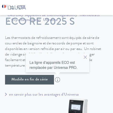
LAUDA
Appareils de thermorégulation
Thermostats
ECO RE 2025 S
Cryothermostats
Universa
Les thermostats de refroidissement sont équipés de série de
couvercles de baignoire et de raccords de pompe et sont
disponibles en version refroidie par air ou par eau. Un robinet
de vidange situé à l'arrière de l'appareil permet de changer
facilement et en toute sécurité le fluide de régulation de
La ligne d'appareils ECO est
température.
remplacée par Universa PRO.
Modèle en fin de série
en savoir plus sur les avantages d'Universa