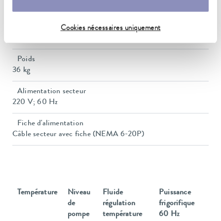
14,0 / 20,0 L
Dimensions (l x P x H)
Cookies nécessaires uniquement
350 x 570 x 624 mm
Poids
36 kg
Alimentation secteur
220 V; 60 Hz
Fiche d'alimentation
Câble secteur avec fiche (NEMA 6-20P)
Température
Niveau
Fluide
Puissance
de
régulation
frigorifique
pompe
température
60 Hz