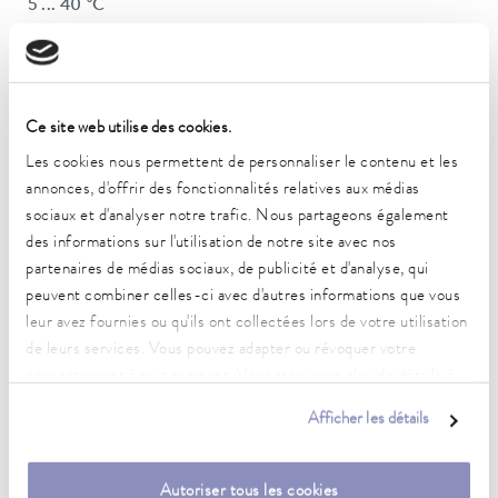
5 ... 40 °C
Constance de la température
0.02 ± K
Puissance de chauffe max.
Ce site web utilise des cookies.
1.8 kW
Les cookies nous permettent de personnaliser le contenu et les
annonces, d'offrir des fonctionnalités relatives aux médias
Puissance absorbée max.
sociaux et d'analyser notre trafic. Nous partageons également
2.1 kW
des informations sur l'utilisation de notre site avec nos
Consommation de courant
partenaires de médias sociaux, de publicité et d'analyse, qui
10 A
peuvent combiner celles-ci avec d'autres informations que vous
leur avez fournies ou qu'ils ont collectées lors de votre utilisation
Pression de refoulement max.
de leurs services. Vous pouvez adapter ou révoquer votre
0,6 bar
consentement à tout moment. Vous trouverez plus de détails à
ce sujet dans notre
déclaration de protection des données
.
Pompe Débit max. (pression)
Afficher les détails
22 L/min
Volume du bain min./max.
Autoriser tous les cookies