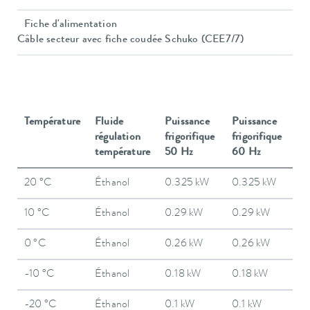
Fiche d'alimentation
Câble secteur avec fiche coudée Schuko (CEE7/7)
Température
Fluide
Puissance
Puissance
régulation
frigorifique
frigorifique
température
50 Hz
60 Hz
20 °C
Éthanol
0.325 kW
0.325 kW
10 °C
Éthanol
0.29 kW
0.29 kW
0 °C
Éthanol
0.26 kW
0.26 kW
-10 °C
Éthanol
0.18 kW
0.18 kW
-20 °C
Éthanol
0.1 kW
0.1 kW