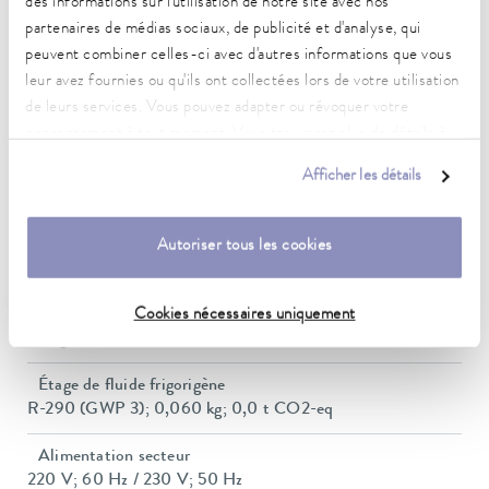
des informations sur l'utilisation de notre site avec nos
partenaires de médias sociaux, de publicité et d'analyse, qui
Pression de refoulement max.
peuvent combiner celles-ci avec d'autres informations que vous
0,2 bar
leur avez fournies ou qu'ils ont collectées lors de votre utilisation
Pompe Débit max. (pression)
de leurs services. Vous pouvez adapter ou révoquer votre
15 L/min
consentement à tout moment. Vous trouverez plus de détails à
ce sujet dans notre
déclaration de protection des données
.
Volume du bain min./max.
Afficher les détails
9,5 / 14,5 L
Dimensions (l x P x H)
Autoriser tous les cookies
365 x 500 x 605 mm
Poids
Cookies nécessaires uniquement
34 kg
Étage de fluide frigorigène
R-290 (GWP 3); 0,060 kg; 0,0 t CO2-eq
Alimentation secteur
220 V; 60 Hz / 230 V; 50 Hz