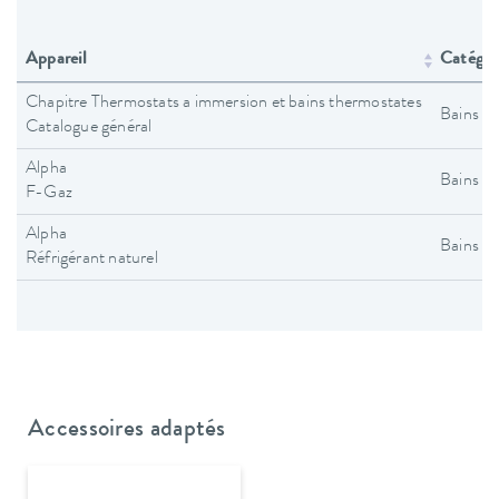
Appareil
Catégori
Chapitre Thermostats a immersion et bains thermostates
Bains t
Catalogue général
Alpha
Bains t
F-Gaz
Alpha
Bains t
Réfrigérant naturel
Accessoires adaptés