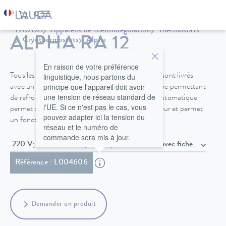
LAUDA
Appareils de thermorégulation
Thermostats
ALPHA RA 12
Cryothermostats
Alpha
En raison de votre préférence
linguistique, nous partons du
Tous les cryothermostats RA 8, RA 12 et RA 24 sont livrés
principe que l'appareil doit avoir
avec un couvercle de bain et un raccord de pompe permettant
une tension de réseau standard de
de refroidir de -25 à 100 °C. Un compresseur automatique
l'UE. Si ce n'est pas le cas, vous
permet de rallonger la durée de vie du compresseur et permet
pouvez adapter ici la tension du
un fonctionnement à coût réduit.
réseau et le numéro de
commande sera mis à jour.
220 V; 60 Hz / 230 V; 50 Hz , Câble secteur avec fich
Référence : L004606
Demander un produit