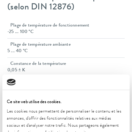
(selon DIN 12876)
Plage de température de fonctionnement
-25 ... 100 °C
Plage de température ambiante
5 ... 40 °C
Constance de la température
0,05 ± K
Puissance de chauffe max.
1,5 kW
Puissance absorbée max.
Ce site web utilise des cookies.
1,8 kW
Les cookies nous permettent de personnaliser le contenu et les
annonces, d'offrir des fonctionnalités relatives aux médias
Consommation de courant
sociaux et d'analyser notre trafic. Nous partageons également
8 A