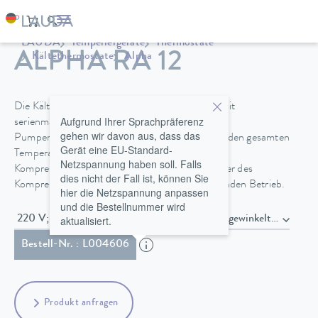
LAUDA
Temperiergeräte
Thermostate
ALPHA RA 12
Kältethermostate
Alpha
Die Kältethermostate RA 8, RA 12 und RA 24 mit
Aufgrund Ihrer Sprachpräferenz
serienmäßig enthaltenen Baddeckeln und
gehen wir davon aus, dass das
Pumpenanschlüssen ermöglichen Kühlung über den gesamten
Gerät eine EU-Standard-
Temperaturbereich von -25 bis 100 °C. Eine
Netzspannung haben soll. Falls
Kompressorautomatik verlängert die Lebensdauer des
dies nicht der Fall ist, können Sie
Kompressors und ermöglicht einen kostensparenden Betrieb.
hier die Netzspannung anpassen
und die Bestellnummer wird
aktualisiert.
220 V; 60 Hz / 230 V; 50 Hz , Netzkabel mit gewinke
Bestell-Nr. : L004606
Produkt anfragen