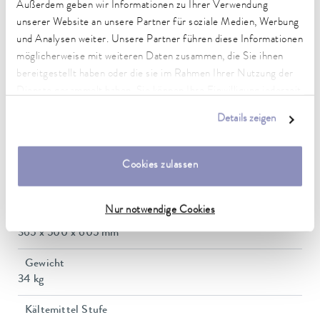
1,8 kW
Außerdem geben wir Informationen zu Ihrer Verwendung
unserer Website an unsere Partner für soziale Medien, Werbung
Leistungsaufnahme
und Analysen weiter. Unsere Partner führen diese Informationen
8 A
möglicherweise mit weiteren Daten zusammen, die Sie ihnen
bereitgestellt haben oder die sie im Rahmen Ihrer Nutzung der
Förderdruck max.
Dienste gesammelt haben. Sie können Ihre Einwilligung jederzeit
0,2 bar
anpassen oder widerrufen. Weitere Details hierzu finden Sie in
Details zeigen
Pumpe Förderstrom max. (Druck)
unserer
Datenschutzerklärung
.
15 L/min
Cookies zulassen
Badvolumen min. / max.
9,5 / 14,5 L
Nur notwendige Cookies
Abmessungen (BxTxH)
365 x 500 x 605 mm
Gewicht
34 kg
Kältemittel Stufe