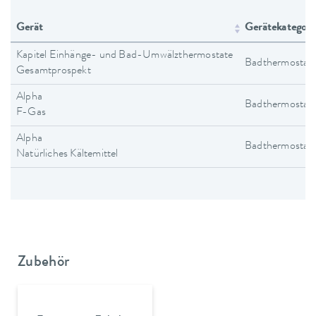
Gerät
Gerätekategori
Kapitel Einhänge- und Bad-Umwälzthermostate
Badthermostat
Gesamtprospekt
Alpha
Badthermostat
F-Gas
Alpha
Badthermostat
Natürliches Kältemittel
Zubehör