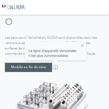
VARIOSHAKE VS 15
O
Les secoueurs Varioshake LAUDA sont disponibles dans des
versions avec une capacité de charge de 8 à 30 kg et des
surfaces de travail allant jusqu'à 676 x 540 mm. La
La ligne d'appareils Varioshake
commande numérique intuitive permet une utilisation facile.
n'est plus commercialisée.
Modèle en fin de série