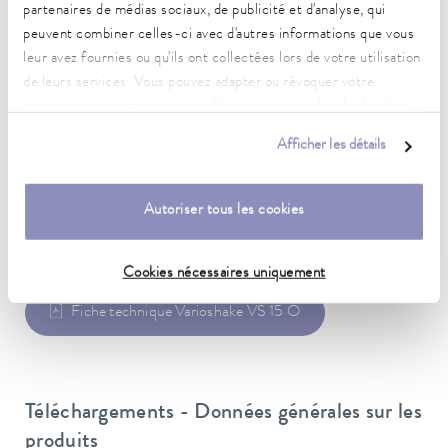
partenaires de médias sociaux, de publicité et d'analyse, qui
peuvent combiner celles-ci avec d'autres informations que vous
Fiche d'alimentation
leur avez fournies ou qu'ils ont collectées lors de votre utilisation
Câble secteur avec fiche (NBR 14136)
de leurs services. Vous pouvez adapter ou révoquer votre
Alimentation secteur
consentement à tout moment. Vous trouverez plus de détails à
230 V; 60 Hz
ce sujet dans notre
déclaration de protection des données
.
Afficher les détails
Autoriser tous les cookies
Fiche de données
Cookies nécessaires uniquement
Fiche technique Varioshake VS 15 O
Téléchargements - Données générales sur les
produits