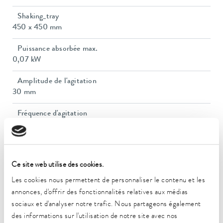
Shaking_tray
450 x 450 mm
Puissance absorbée max.
0,07 kW
Amplitude de l'agitation
30 mm
Fréquence d'agitation
20 ... 300 1/min
Capacité de charge max.
15 kg
Ce site web utilise des cookies.
Dimensions (l x P x H)
Les cookies nous permettent de personnaliser le contenu et les
480 x 487 x 160 mm
annonces, d'offrir des fonctionnalités relatives aux médias
sociaux et d'analyser notre trafic. Nous partageons également
Poids
des informations sur l'utilisation de notre site avec nos
18 kg