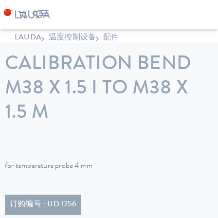
LAUDA
温度控制设备
配件
CALIBRATION BEND
M38 X 1.5 I TO M38 X
1.5 M
for temperature probe 4 mm
订购编号 : UD 1256