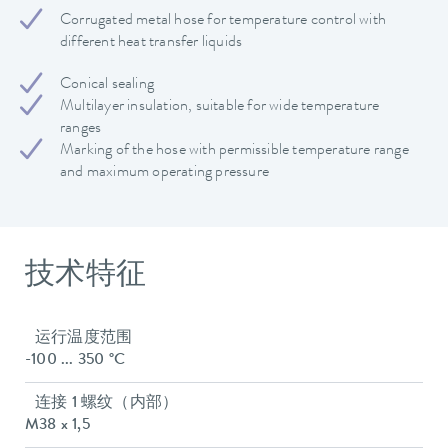
Corrugated metal hose for temperature control with
different heat transfer liquids
Conical sealing
Multilayer insulation, suitable for wide temperature
ranges
Marking of the hose with permissible temperature range
and maximum operating pressure
技术特征
运行温度范围
-100 ... 350 °C
连接 1 螺纹（内部）
M38 x 1,5