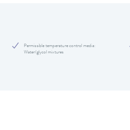
Permissible temperature control media:
Water/glycol mixtures