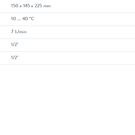
150 x 145 x 225 mm
10 ... 40 °C
7 L/min
1/2"
1/2"