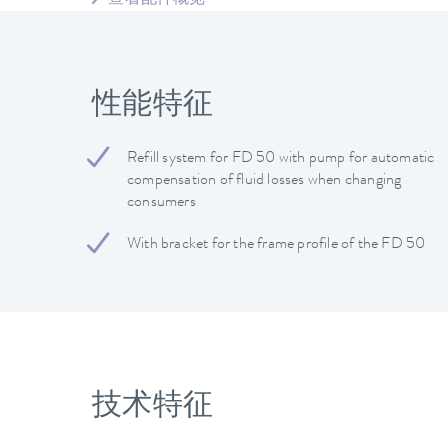
查看配件概览
性能特征
Refill system for FD 50 with pump for automatic
compensation of fluid losses when changing
consumers
With bracket for the frame profile of the FD 50
技术特征