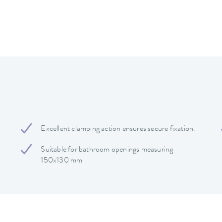
Excellent clamping action ensures secure fixation.
Suitable for bathroom openings measuring
150x130 mm