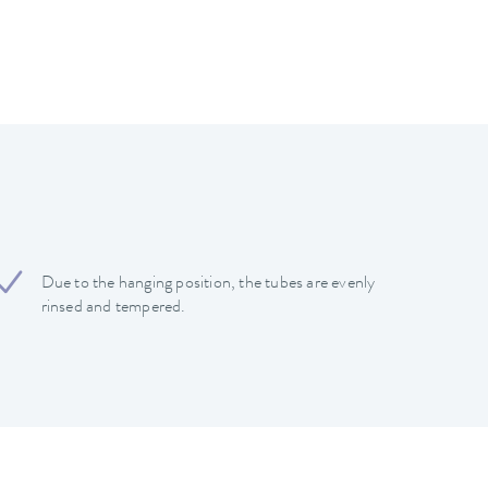
Due to the hanging position, the tubes are evenly
rinsed and tempered.