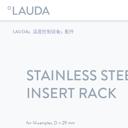
LAUDA
温度控制设备
配件
STAINLESS STE
INSERT RACK
for 14 samples, D = 29 mm