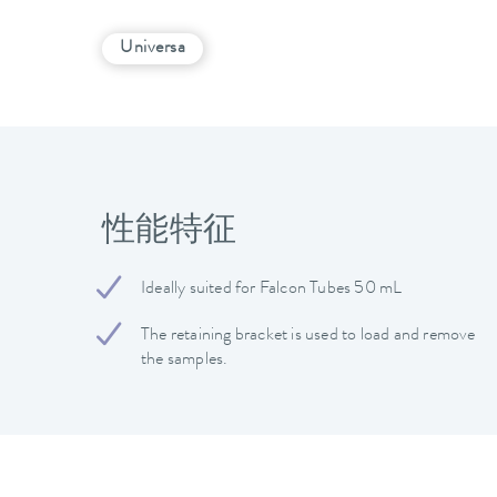
Universa
性能特征
Ideally suited for Falcon Tubes 50 mL
The retaining bracket is used to load and remove
the samples.