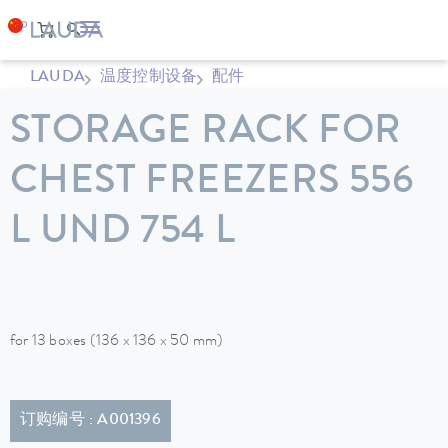
LAUDA
温度控制设备
配件
STORAGE RACK FOR
CHEST FREEZERS 556
L UND 754 L
for 13 boxes (136 x 136 x 50 mm)
订购编号 : A001396