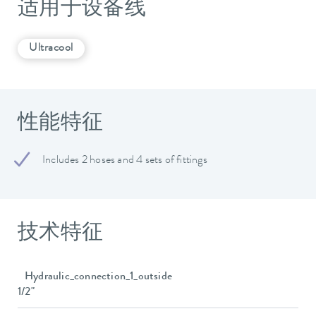
适用于设备线
Ultracool
性能特征
Includes 2 hoses and 4 sets of fittings
技术特征
Hydraulic_connection_1_outside
1/2"