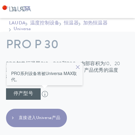
LAUDA
温度控制设备
恒温器
加热恒温器
Universa
PRO P 30
PRO加热恒温器P10、P20和P30，内部容积为10、20
和30升，最高运行温度达到250°C；产品优秀的温度
PRO系列设备将被Universa MAX取
稳定性满足了多种浴槽应用
代。
停产型号
直接进入Universa产品