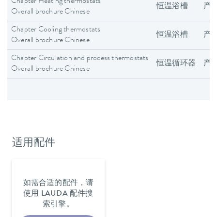
Chapter Heating thermostats
恒温浴槽
产
Overall brochure Chinese
Chapter Cooling thermostats
恒温浴槽
产
Overall brochure Chinese
Chapter Circulation and process thermostats
恒温循环器
产
Overall brochure Chinese
适用配件
如需合适的配件，请
使用 LAUDA 配件搜
索引擎。