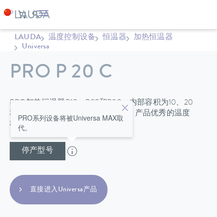
LAUDA
温度控制设备
恒温器
加热恒温器
Universa
PRO P 20 C
PRO加热恒温器P10、P20和P30，内部容积为10、20
和30升，最高运行温度达到250°C；产品优秀的温度
PRO系列设备将被Universa MAX取
稳定性满足了多种浴槽应用
代。
停产型号
直接进入Universa产品