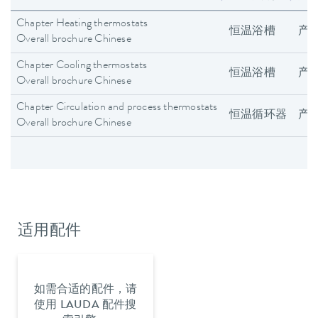
Chapter Heating thermostats
恒温浴槽
产
Overall brochure Chinese
Chapter Cooling thermostats
恒温浴槽
产
Overall brochure Chinese
Chapter Circulation and process thermostats
恒温循环器
产
Overall brochure Chinese
适用配件
如需合适的配件，请
使用 LAUDA 配件搜