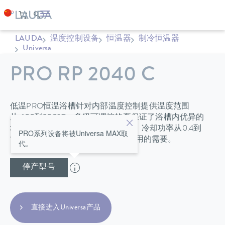
LAUDA
温度控制设备
恒温器
制冷恒温器
Universa
PRO RP 2040 C
低温PRO恒温浴槽针对内部温度控制提供温度范围
从-100到200°C。多级可调控的泵保证了浴槽内优异的
均一性。浴槽容积从10到30升不等，冷却功率从0.4到
PRO系列设备将被Universa MAX取
1.5kW；低温恒温器满足很广泛的应用的需要。
代。
停产型号
直接进入Universa产品