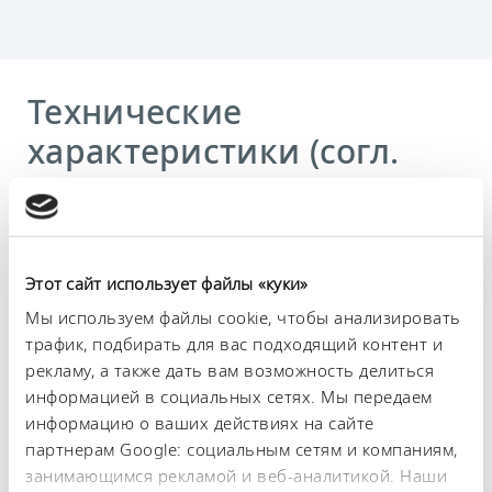
Технические
характеристики (согл.
DIN 12876)
Диапазон рабочих температур
25 ... 80 °C
Этот сайт использует файлы «куки»
Мы используем файлы cookie, чтобы анализировать
Диапазон температуры окружающей среды
трафик, подбирать для вас подходящий контент и
10 ... 40 °C
рекламу, а также дать вам возможность делиться
информацией в социальных сетях. Мы передаем
Постоянство температурного режима
0,1 ± K
информацию о ваших действиях на сайте
партнерам Google: социальным сетям и компаниям,
Теплопроизводительность, макс.
занимающимся рекламой и веб-аналитикой. Наши
1,5 kW