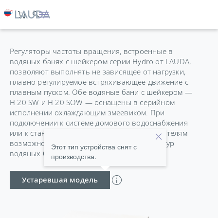
HYDRO H 20 SOW
Регуляторы частоты вращения, встроенные в
водяных банях с шейкером серии Hydro от LAUDA,
позволяют выполнять не зависящее от нагрузки,
плавно регулируемое встряхивающее движение с
плавным пуском. Обе водяные бани с шейкером —
H 20 SW и H 20 SOW — оснащены в серийном
исполнении охлаждающим змеевиком. При
подключении к системе домового водоснабжения
или к стандартным циркуляционным охладителям
возможно расширение диапазона температур
Этот тип устройства снят с
водяных бань с шейкером вниз до 10 °C.
производства.
Устаревшая модель