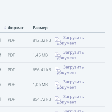
Формат
Размер
Загрузить
й
PDF
812,32 kB
документ
Загрузить
й
PDF
1,45 MB
документ
Загрузить
й
PDF
656,41 kB
документ
Загрузить
й
PDF
1,06 MB
документ
Загрузить
й
PDF
854,72 kB
документ
Загрузить