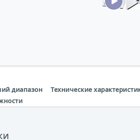
чий диапазон
Технические характеристи
жности
ки