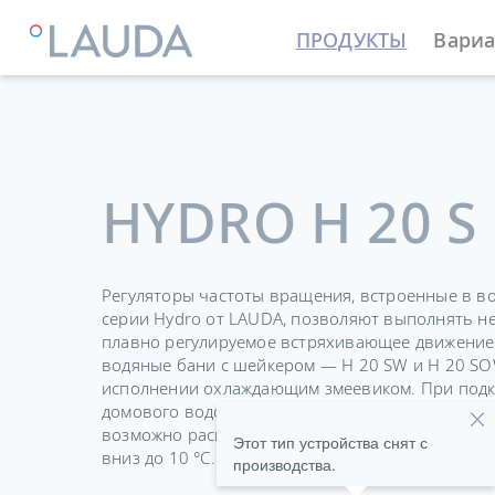
ПРОДУКТЫ
Вариа
HYDRO H 20 S
Регуляторы частоты вращения, встроенные в в
серии Hydro от LAUDA, позволяют выполнять не
плавно регулируемое встряхивающее движение 
водяные бани с шейкером — H 20 SW и H 20 S
исполнении охлаждающим змеевиком. При подк
домового водоснабжения или к стандартным ц
возможно расширение диапазона температур в
Этот тип устройства снят с
вниз до 10 °C.
производства.