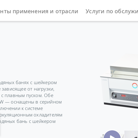
нты применения и отрасли
Услуги по обслуж
одяных банях с шейкером
 зависящее от нагрузки,
с плавным пуском. Обе
OW — оснащены в серийном
лючении к системе
иркуляционным охладителям
одяных бань с шейкером