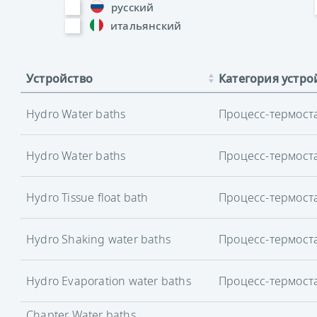
русский
итальянский
Устройство
Категория устро
Hydro Water baths
Процесс-термост
Hydro Water baths
Процесс-термост
Hydro Tissue float bath
Процесс-термост
Hydro Shaking water baths
Процесс-термост
Hydro Evaporation water baths
Процесс-термост
Chapter Water baths