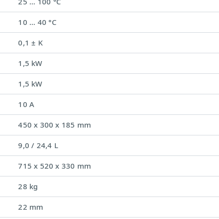
25 ... 100 °C
10 ... 40 °C
0,1 ± K
1,5 kW
1,5 kW
10 A
450 x 300 x 185 mm
9,0 / 24,4 L
715 x 520 x 330 mm
28 kg
22 mm