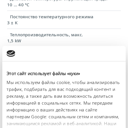
10 ... 40 °C
Постоянство температурного режима
3 ± K
Теплопроизводительность, макс.
1,5 kW
Потребляемая мощность, макс.
1,5 kW
Потребление тока
Этот сайт использует файлы «куки»
16 A
Мы используем файлы cookie, чтобы анализировать
Отверстие ванны (Ø)
трафик, подбирать для вас подходящий контент и
111 mm
рекламу, а также дать вам возможность делиться
информацией в социальных сетях. Мы передаем
Количество отверстий ванны
информацию о ваших действиях на сайте
8
партнерам Google: социальным сетям и компаниям,
занимающимся рекламой и веб-аналитикой. Наши
Размеры (Ш × Г × В)