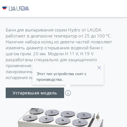
HYDRO H 19 V
Бани для выпаривания серии Hydro от LAUDA
работают в диапазоне температур от 25 до 100 °C.
Наличие набора колец из девяти частей позволяет
изменять диаметр открывания водяной бани с
шагом прим. 20 мм. Модели H 11 V, H 19 V
разработаны специально для защищенного
применения в вытяжных шкафах. Корпус не
лакированный, что вызвано необходимостью
Этот тип устройства снят с
испарения химически агрессивных сред.
производства.
Устаревшая модель