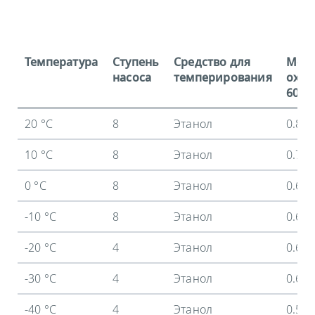
Температура
Ступень
Средство для
Мощ
насоса
темперирования
охла
60 Гц
20 °C
8
Этанол
0.8 
10 °C
8
Этанол
0.71
0 °C
8
Этанол
0.68
-10 °C
8
Этанол
0.65
-20 °C
4
Этанол
0.62
-30 °C
4
Этанол
0.61
-40 °C
4
Этанол
0.58