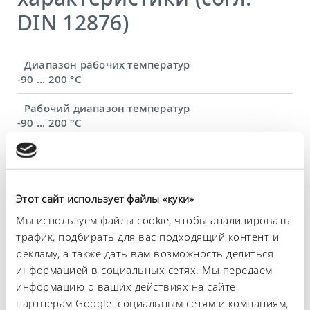
DIN 12876)
Диапазон рабочих температур
-90 ... 200 °C
Рабочий диапазон температур
-90 ... 200 °C
Диапазон температуры окружающей среды
5 ... 40 °C
Постоянство температурного режима
Этот сайт использует файлы «куки»
0,01 ± K
Мы используем файлы cookie, чтобы анализировать
трафик, подбирать для вас подходящий контент и
Теплопроизводительность, макс.
рекламу, а также дать вам возможность делиться
3,3 kW
информацией в социальных сетях. Мы передаем
Потребляемая мощность, макс.
информацию о ваших действиях на сайте
3,5 kW
партнерам Google: социальным сетям и компаниям,