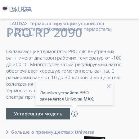
LAUDA
Термостатирующие устройства
PRO RP 2090
Термостаты
Охлаждающие термостаты
Universa
Охлаждающие термостаты PRO для внутренних
ванн имеют диапазон рабочих температур от -100
до 200 °C. Многоступенчатый регулируемый насос
обеспечивает хорошую гомогенность ванны. С
размерами ванн от 10 до 30 литров и мощностью
охлаждения от 0,4 до 1,5 кВт, охлаждаемые
термостаты с ванной подходят для широкого
Линейка устройств PRO
спектра применений.
заменяется Universa MAX.
Устаревшая модель
больше о преимуществах Universa