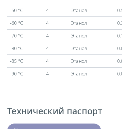
-50 °C
4
Этанол
0.52
-60 °C
4
Этанол
0.34
-70 °C
4
Этанол
0.18
-80 °C
4
Этанол
0.07
-85 °C
4
Этанол
0.03
-90 °C
4
Этанол
0.01
Технический паспорт