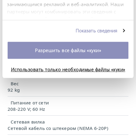
занимающимся рекламой и веб-аналитикой. Наши
Потребление тока
партнеры могут комбинировать эти сведения с
16 A
предоставленной вами информацией, а также
данными, которые они получили при
Dimensions_bath_WTH
Показать сведения
300 x 290 x 200 mm
использовании вами их сервисов. Вы можете
изменить или отозвать свое согласие в любое
Объем ванны, мин/макс.
время. Более подробную информацию об этом вы
Разрешить все файлы «куки»
12,5 / 21,0 L
можете найти в нашей
политике
конфиденциальности
.
Размеры (Ш × Г × В)
Использовать только необходимые файлы «куки»
500 x 600 x 730 mm
Вес
92 kg
Питание от сети
208-220 V; 60 Hz
Сетевая вилка
Сетевой кабель со штекером (NEMA 6-20P)