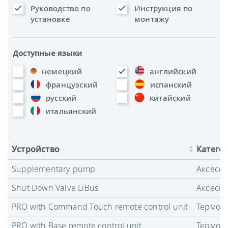
Руководство по
Инструкция по
установке
монтажу
Доступные языки
немецкий
английский
французский
испанский
русский
китайский
итальянский
Устройство
Катего
Supplementary pump
Аксесс
Shut Down Valve LiBus
Аксесс
PRO with Command Touch remote control unit
Термост
PRO with Base remote control unit
Термост