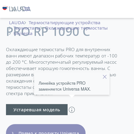
LAUDA
Термостатирующие устройства
PRO RP 1090 C
Термостаты
Охлаждающие термостаты
Universa
Охлаждающие термостаты PRO для внутренних
ванн имеют диапазон рабочих температур от -100
до 200 °C. Многоступенчатый регулируемый насос
обеспечивает хорошую гомогенность ванны. С
размерами ванн от 10 до 30 литров и мощностью
охлаждения от 0,4 до 1,5 кВт, охлаждаемые
Линейка устройств PRO
термостаты с ванной подходят для широкого
заменяется Universa MAX.
спектра применений.
Устаревшая модель
Прямо к продукту Universa