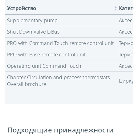
Устройство
Катего
Supplementary pump
Аксесс
Shut Down Valve LiBus
Аксесс
PRO with Command Touch remote control unit
Термост
PRO with Base remote control unit
Термост
Operating unit Command Touch
Аксесс
Chapter Circulation and process thermostats
Циркул
Overall brochure
Подходящие принадлежности