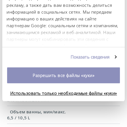
Диапазон температуры окружающей среды
рекламу, а также дать вам возможность делиться
5 ... 40 °C
информацией в социальных сетях. Мы передаем
информацию о ваших действиях на сайте
Постоянство температурного режима
партнерам Google: социальным сетям и компаниям,
0,01 ± K
занимающимся рекламой и веб-аналитикой. Наши
партнеры могут комбинировать эти сведения с
Теплопроизводительность, макс.
предоставленной вами информацией, а также
3,6 kW
данными, которые они получили при
Показать сведения
Потребляемая мощность, макс.
использовании вами их сервисов. Вы можете
3,7 kW
изменить или отозвать свое согласие в любое
время. Более подробную информацию об этом вы
Разрешить все файлы «куки»
Потребление тока
можете найти в нашей
политике
16 A
конфиденциальности
.
Использовать только необходимые файлы «куки»
Dimensions_bath_WTH
240 x 150 x 200 mm
Объем ванны, мин/макс.
6,5 / 10,5 L