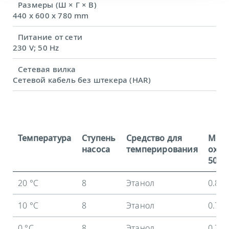
Размеры (Ш × Г × В)
440 x 600 x 780 mm
Питание от сети
230 V; 50 Hz
Сетевая вилка
Сетевой кабель без штекера (HAR)
Температура
Ступень
Средство для
Мощ
насоса
темперирования
охла
50 Гц
20 °C
8
Этанол
0.8 
10 °C
8
Этанол
0.75
0 °C
8
Этанол
0.72