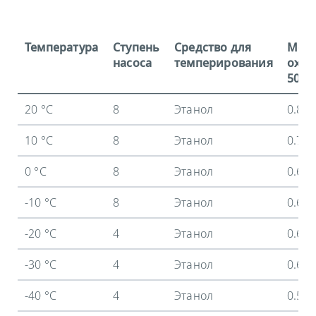
Температура
Ступень
Средство для
Мощ
насоса
темперирования
охла
50 Гц
20 °C
8
Этанол
0.8 
10 °C
8
Этанол
0.71
0 °C
8
Этанол
0.68
-10 °C
8
Этанол
0.65
-20 °C
4
Этанол
0.62
-30 °C
4
Этанол
0.61
-40 °C
4
Этанол
0.58