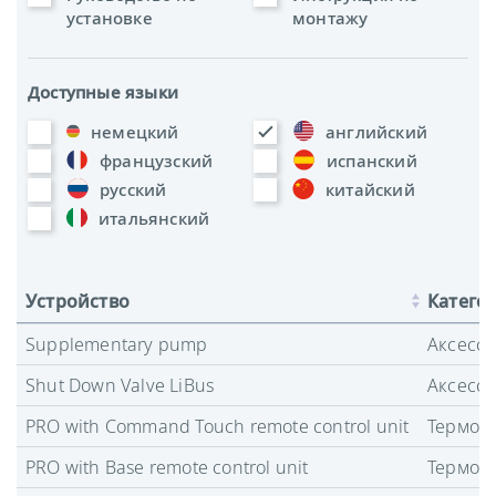
установке
монтажу
Доступные языки
немецкий
английский
французский
испанский
русский
китайский
итальянский
Устройство
Катего
Supplementary pump
Аксесс
Shut Down Valve LiBus
Аксесс
PRO with Command Touch remote control unit
Термост
PRO with Base remote control unit
Термост