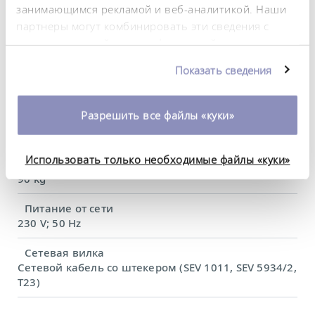
16 A
занимающимся рекламой и веб-аналитикой. Наши
партнеры могут комбинировать эти сведения с
Dimensions_bath_WTH
предоставленной вами информацией, а также
300 x 290 x 200 mm
данными, которые они получили при
Показать сведения
Объем ванны, мин/макс.
использовании вами их сервисов. Вы можете
12,5 / 21,0 L
изменить или отозвать свое согласие в любое
время. Более подробную информацию об этом вы
Разрешить все файлы «куки»
Размеры (Ш × Г × В)
можете найти в нашей
политике
500 x 600 x 730 mm
конфиденциальности
.
Использовать только необходимые файлы «куки»
Вес
90 kg
Питание от сети
230 V; 50 Hz
Сетевая вилка
Сетевой кабель со штекером (SEV 1011, SEV 5934/2,
T23)