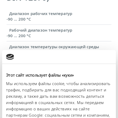
Диапазон рабочих температур
-90 ... 200 °C
Рабочий диапазон температур
-90 ... 200 °C
Диапазон температуры окружающей среды
5 ... 40 °C
Постоянство температурного режима
0,01 ± K
Этот сайт использует файлы «куки»
Теплопроизводительность, макс.
Мы используем файлы cookie, чтобы анализировать
3,6 kW
трафик, подбирать для вас подходящий контент и
рекламу, а также дать вам возможность делиться
Потребляемая мощность, макс.
3,7 kW
информацией в социальных сетях. Мы передаем
информацию о ваших действиях на сайте
Потребление тока
партнерам Google: социальным сетям и компаниям,