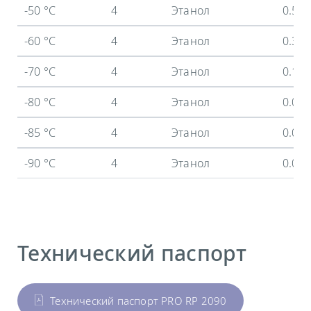
-50 °C
4
Этанол
0.52
-60 °C
4
Этанол
0.34
-70 °C
4
Этанол
0.18
-80 °C
4
Этанол
0.07
-85 °C
4
Этанол
0.03
-90 °C
4
Этанол
0.01
Технический паспорт
Технический паспорт PRO RP 2090