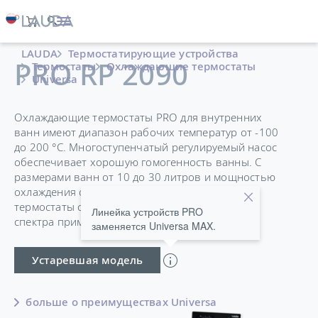
LAUDA
Термостатирующие устройства
PRO RP 2090
Термостаты
Охлаждающие термостаты
Universa
Охлаждающие термостаты PRO для внутренних
ванн имеют диапазон рабочих температур от -100
до 200 °C. Многоступенчатый регулируемый насос
обеспечивает хорошую гомогенность ванны. С
размерами ванн от 10 до 30 литров и мощностью
охлаждения от 0,4 до 1,5 кВт, охлаждаемые
термостаты с ванной подходят для широкого
Линейка устройств PRO
спектра применений.
заменяется Universa MAX.
Устаревшая модель
больше о преимуществах Universa