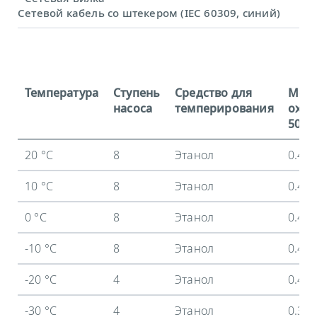
Сетевой кабель со штекером (IEC 60309, синий)
Температура
Ступень
Средство для
Мощ
насоса
темперирования
охла
50 Гц
20 °C
8
Этанол
0.4 
10 °C
8
Этанол
0.4 
0 °C
8
Этанол
0.4 
-10 °C
8
Этанол
0.4 
-20 °C
4
Этанол
0.4 
-30 °C
4
Этанол
0.39