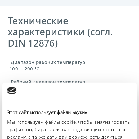
Технические
характеристики (согл.
DIN 12876)
Диапазон рабочих температур
-100 ... 200 °C
Рабочий диапазон температур
-100 ... 200 °C
Диапазон температуры окружающей среды
5 ... 40 °C
Этот сайт использует файлы «куки»
Постоянство температурного режима
Мы используем файлы cookie, чтобы анализировать
0,01 ± K
трафик, подбирать для вас подходящий контент и
рекламу, а также дать вам возможность делиться