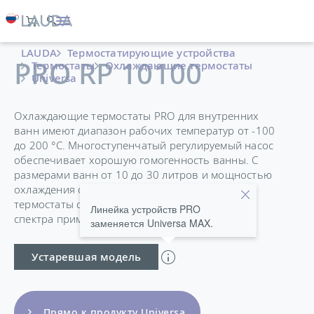
LAUDA
Термостатирующие устройства
PRO RP 10100
Термостаты
Охлаждающие термостаты
Universa
Охлаждающие термостаты PRO для внутренних
ванн имеют диапазон рабочих температур от -100
до 200 °C. Многоступенчатый регулируемый насос
обеспечивает хорошую гомогенность ванны. С
размерами ванн от 10 до 30 литров и мощностью
охлаждения от 0,4 до 1,5 кВт, охлаждаемые
термостаты с ванной подходят для широкого
Линейка устройств PRO
спектра применений.
заменяется Universa MAX.
Устаревшая модель
Прямо к продукту Universa