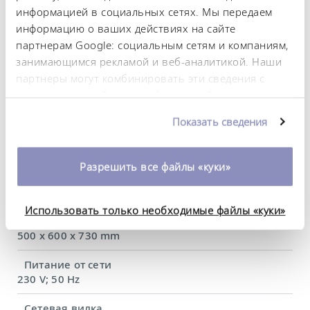
Теплопроизводительность, макс.
информацией в социальных сетях. Мы передаем
3,6 kW
информацию о ваших действиях на сайте
партнерам Google: социальным сетям и компаниям,
Потребляемая мощность, макс.
3,7 kW
занимающимся рекламой и веб-аналитикой. Наши
партнеры могут комбинировать эти сведения с
Потребление тока
предоставленной вами информацией, а также
16 A
данными, которые они получили при
Показать сведения
использовании вами их сервисов. Вы можете
Dimensions_bath_WTH
изменить или отозвать свое согласие в любое
240 x 150 x 200 mm
время. Более подробную информацию об этом вы
Разрешить все файлы «куки»
Объем ванны, мин/макс.
можете найти в нашей
политике
6,5 / 10,5 L
конфиденциальности
.
Использовать только необходимые файлы «куки»
Размеры (Ш × Г × В)
500 x 600 x 730 mm
Питание от сети
230 V; 50 Hz
Сетевая вилка