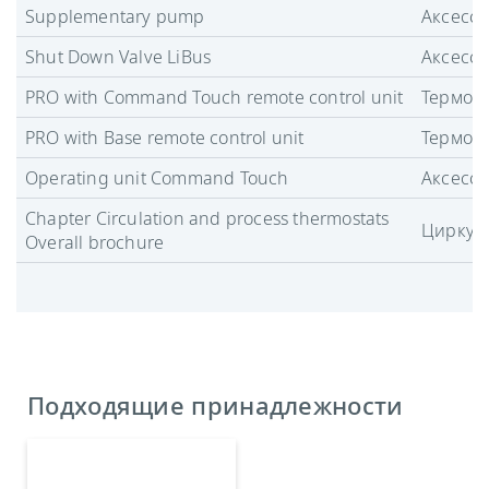
Supplementary pump
Аксесс
Shut Down Valve LiBus
Аксесс
PRO with Command Touch remote control unit
Термост
PRO with Base remote control unit
Термост
Operating unit Command Touch
Аксесс
Chapter Circulation and process thermostats
Циркул
Overall brochure
Подходящие принадлежности