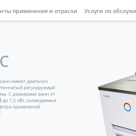
нты применения и отрасли
Услуги по обслуж
ы
Охлаждающие термостаты
Universa
 C
ванн имеют диапазон
тупенчатый регулируемый
ны. С размерами ванн от
 до 1,5 кВт, охлаждаемые
ектра применений.