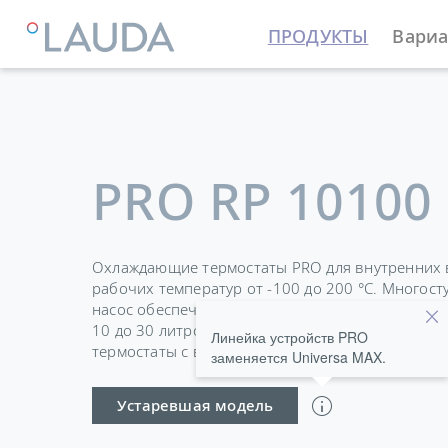
ПРОДУКТЫ
Вариа
LAUDA
Термостатирующие устройства
Термостат
PRO RP 10100
Охлаждающие термостаты PRO для внутренних 
рабочих температур от -100 до 200 °C. Многос
насос обеспечивает хорошую гомогенность ван
10 до 30 литров и мощностью охлаждения от 0,4
Линейка устройств PRO
термостаты с ванной подходят для широкого сп
заменяется Universa MAX.
Устаревшая модель