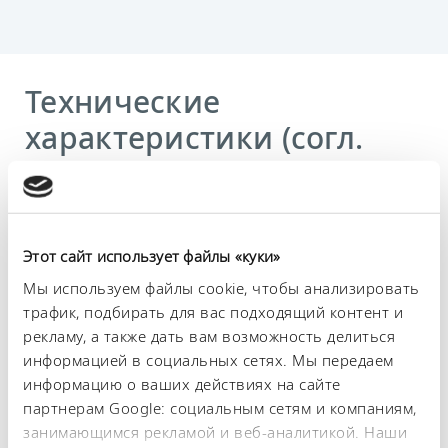
Технические
характеристики (согл.
DIN 12876)
Диапазон рабочих температур
-40 ... 200 °C
Этот сайт использует файлы «куки»
Мы используем файлы cookie, чтобы анализировать
Рабочий диапазон температур
трафик, подбирать для вас подходящий контент и
-40 ... 200 °C
рекламу, а также дать вам возможность делиться
информацией в социальных сетях. Мы передаем
Диапазон температуры окружающей среды
5 ... 40 °C
информацию о ваших действиях на сайте
партнерам Google: социальным сетям и компаниям,
Постоянство температурного режима
занимающимся рекламой и веб-аналитикой. Наши
0,01 ± K