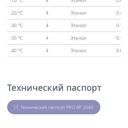
-10 °C
8
Этанол
0.6 
-20 °C
4
Этанол
0.4 
-30 °C
4
Этанол
0.19
-35 °C
4
Этанол
0.11
-40 °C
4
Этанол
0.06
Технический паспорт
Технический паспорт PRO RP 2040