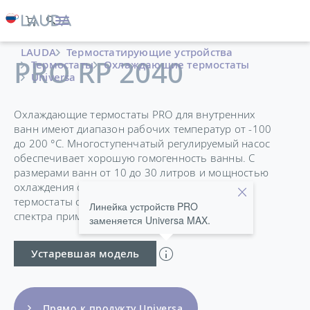
LAUDA
Термостатирующие устройства
PRO RP 2040
Термостаты
Охлаждающие термостаты
Universa
Охлаждающие термостаты PRO для внутренних
ванн имеют диапазон рабочих температур от -100
до 200 °C. Многоступенчатый регулируемый насос
обеспечивает хорошую гомогенность ванны. С
размерами ванн от 10 до 30 литров и мощностью
охлаждения от 0,4 до 1,5 кВт, охлаждаемые
термостаты с ванной подходят для широкого
Линейка устройств PRO
спектра применений.
заменяется Universa MAX.
Устаревшая модель
Прямо к продукту Universa