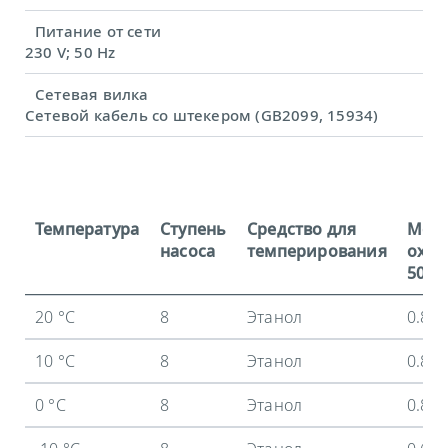
Питание от сети
230 V; 50 Hz
Сетевая вилка
Сетевой кабель со штекером (GB2099, 15934)
Температура
Ступень
Средство для
Мощ
насоса
темперирования
охла
50 Гц
20 °C
8
Этанол
0.8 
10 °C
8
Этанол
0.8 
0 °C
8
Этанол
0.8 