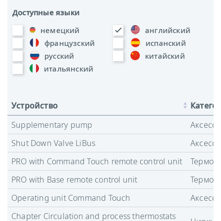
Доступные языки
немецкий
английский
французский
испанский
русский
китайский
итальянский
Устройство
Катего
Supplementary pump
Аксесс
Shut Down Valve LiBus
Аксесс
PRO with Command Touch remote control unit
Термост
PRO with Base remote control unit
Термост
Operating unit Command Touch
Аксесс
Chapter Circulation and process thermostats