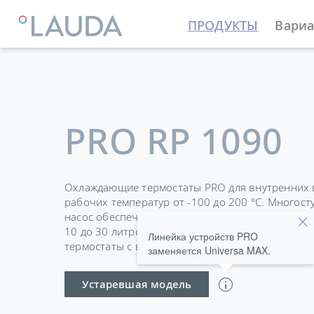
ПРОДУКТЫ
Вариа
LAUDA
Термостатирующие устройства
Термостат
PRO RP 1090
Охлаждающие термостаты PRO для внутренних 
рабочих температур от -100 до 200 °C. Многос
насос обеспечивает хорошую гомогенность ван
10 до 30 литров и мощностью охлаждения от 0,4
Линейка устройств PRO
термостаты с ванной подходят для широкого сп
заменяется Universa MAX.
Устаревшая модель