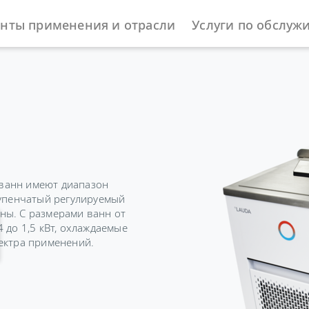
нты применения и отрасли
Услуги по обслуж
ы
Охлаждающие термостаты
Universa
ванн имеют диапазон
тупенчатый регулируемый
ны. С размерами ванн от
 до 1,5 кВт, охлаждаемые
ектра применений.