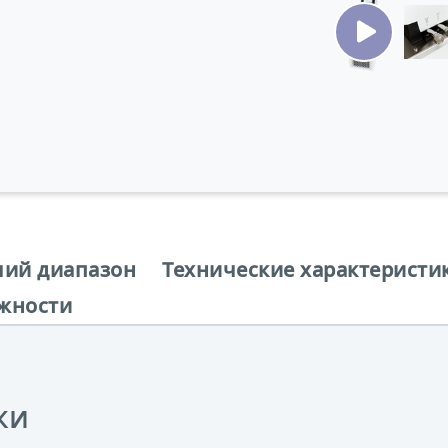
чий диапазон
Технические характеристи
жности
ки