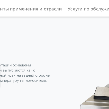
нты применения и отрасли
Услуги по обслуж
ы
Охлаждающие термостаты
Universa
ектации оснащены
и выпускаются как с
ной кран на задней стороне
емпературу теплоносителя.