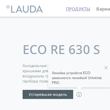
ПРОДУКТЫ
Вариа
LAUDA
Термостатирующие устройства
Термостат
ECO RE 630 S
Холодильные термостаты в стандартной компл
крышками для ванн и соединениями для насоса 
Линейка устройств ECO
воздушным, так и с водяным охлаждением. Слив
заменяется линейкой Universa
прибора позволяет легко и безопасно менять т
PRO.
Устаревшая модель