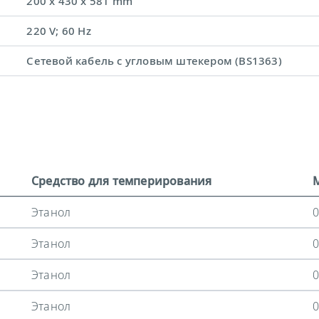
200 x 430 x 581 mm
220 V; 60 Hz
Сетевой кабель с угловым штекером (BS1363)
Средство для темперирования
Этанол
0
Этанол
0
Этанол
0
Этанол
0