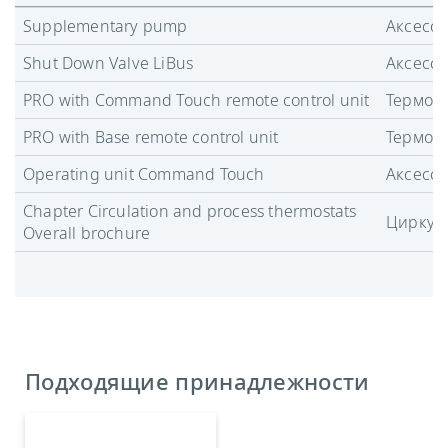
Supplementary pump
Аксесс
Shut Down Valve LiBus
Аксесс
PRO with Command Touch remote control unit
Термост
PRO with Base remote control unit
Термост
Operating unit Command Touch
Аксесс
Chapter Circulation and process thermostats
Циркул
Overall brochure
Подходящие принадлежности