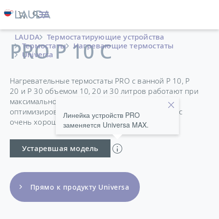
LAUDA
Термостатирующие устройства
PRO P 10 C
Термостаты
Нагревающие термостаты
Universa
Нагревательные термостаты PRO с ванной P 10, P
20 и P 30 объемом 10, 20 и 30 литров работают при
максимальной температуре 250 °C и
оптимизированы для использования в ваннах с
Линейка устройств PRO
очень хорошей термостабильностью.
заменяется Universa MAX.
Устаревшая модель
Прямо к продукту Universa