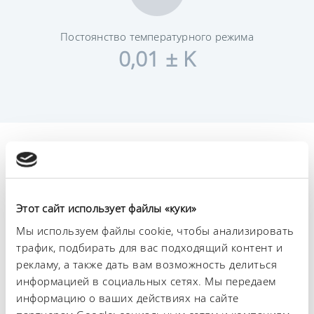
Постоянство температурного режима
0,01 ± K
Технические
характеристики (согл.
DIN 12876)
Этот сайт использует файлы «куки»
Мы используем файлы cookie, чтобы анализировать
трафик, подбирать для вас подходящий контент и
Диапазон рабочих температур
рекламу, а также дать вам возможность делиться
35 ... 250 °C
информацией в социальных сетях. Мы передаем
Диапазон рабочих температур с водяным
информацию о ваших действиях на сайте
охлаждением