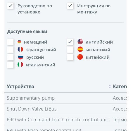
Руководство по
Инструкция по
установке
монтажу
Доступные языки
немецкий
английский
французский
испанский
русский
китайский
итальянский
Устройство
Катего
Supplementary pump
Аксесс
Shut Down Valve LiBus
Аксесс
PRO with Command Touch remote control unit
Термост
PRO with Base remote control unit
Термост