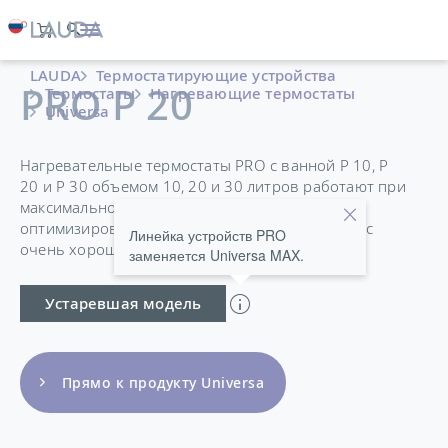
LAUDA
Термостатирующие устройства
PRO P 20
Термостаты
Нагревающие термостаты
Universa
Нагревательные термостаты PRO с ванной P 10, P
20 и P 30 объемом 10, 20 и 30 литров работают при
максимальной температуре 250 °C и
оптимизированы для использования в ваннах с
Линейка устройств PRO
очень хорошей термостабильностью.
заменяется Universa MAX.
Устаревшая модель
Прямо к продукту Universa