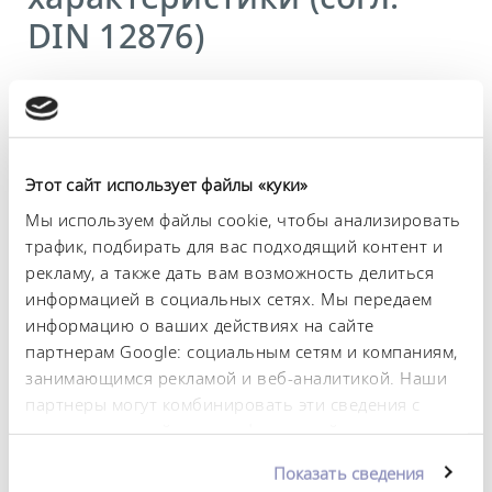
DIN 12876)
Диапазон рабочих температур
28 ... 70 °C
Диапазон рабочих температур с водяным
Этот сайт использует файлы «куки»
охлаждением
20 ... 70 °C
Мы используем файлы cookie, чтобы анализировать
трафик, подбирать для вас подходящий контент и
Диапазон температуры окружающей среды
рекламу, а также дать вам возможность делиться
10 ... 30 °C
информацией в социальных сетях. Мы передаем
информацию о ваших действиях на сайте
Теплопроизводительность, макс.
партнерам Google: социальным сетям и компаниям,
0,5 kW
занимающимся рекламой и веб-аналитикой. Наши
Shaking_tray
партнеры могут комбинировать эти сведения с
450 x 450 mm
предоставленной вами информацией, а также
данными, которые они получили при
Потребляемая мощность, макс.
Показать сведения
использовании вами их сервисов. Вы можете