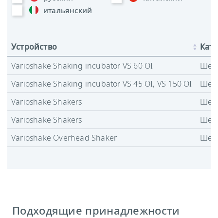
итальянский
Устройство
Кате
Varioshake Shaking incubator VS 60 OI
Шей
Varioshake Shaking incubator VS 45 OI, VS 150 OI
Шей
Varioshake Shakers
Шей
Varioshake Shakers
Шей
Varioshake Overhead Shaker
Шей
Подходящие принадлежности