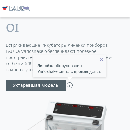
VARIOSHAKE VS 60
OI
Встряхивающие инкубаторы линейки приборов
LAUDA Varioshake обеспечивают полезное
пространство 45–150 л с площадью встряхивания
до 676 x 540 мм и выдающееся постоянство
Линейка оборудования
температуры ±0,2 K.
Varioshake снята с производства.
Устаревшая модель