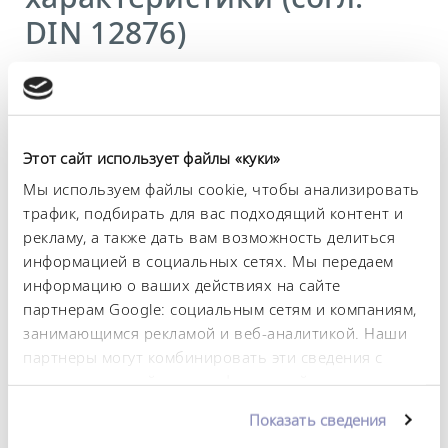
DIN 12876)
Диапазон рабочих температур
28 ... 70 °C
Диапазон рабочих температур с водяным
Этот сайт использует файлы «куки»
охлаждением
Мы используем файлы cookie, чтобы анализировать
20 ... 70 °C
трафик, подбирать для вас подходящий контент и
рекламу, а также дать вам возможность делиться
Диапазон температуры окружающей среды
информацией в социальных сетях. Мы передаем
10 ... 30 °C
информацию о ваших действиях на сайте
Теплопроизводительность, макс.
партнерам Google: социальным сетям и компаниям,
0,5 kW
занимающимся рекламой и веб-аналитикой. Наши
партнеры могут комбинировать эти сведения с
Shaking_tray
предоставленной вами информацией, а также
450 x 450 mm
данными, которые они получили при
Показать сведения
использовании вами их сервисов. Вы можете
Потребляемая мощность, макс.