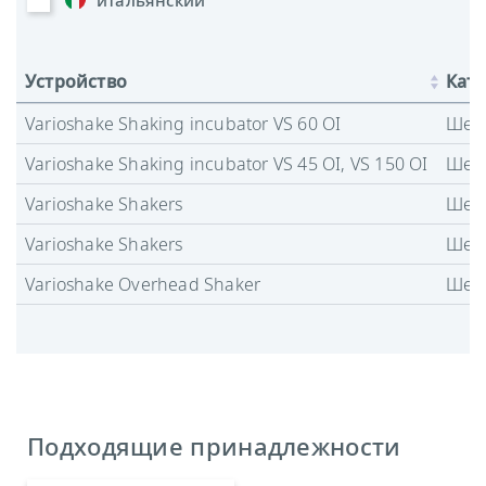
итальянский
Устройство
Кате
Varioshake Shaking incubator VS 60 OI
Шей
Varioshake Shaking incubator VS 45 OI, VS 150 OI
Шей
Varioshake Shakers
Шей
Varioshake Shakers
Шей
Varioshake Overhead Shaker
Шей
Подходящие принадлежности