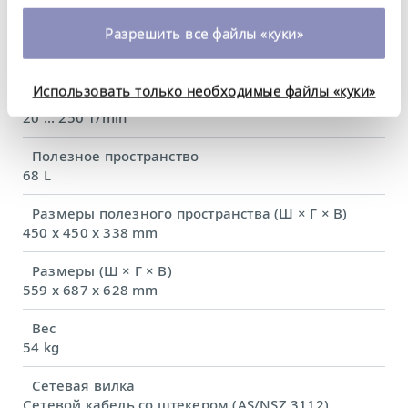
0,65 kW
изменить или отозвать свое согласие в любое
время. Более подробную информацию об этом вы
Разрешить все файлы «куки»
Амплитуда встряхивания
можете найти в нашей
политике
30 mm
конфиденциальности
.
Использовать только необходимые файлы «куки»
Частота встряхивания
20 ... 250 1/min
Полезное пространство
68 L
Размеры полезного пространства (Ш × Г × В)
450 x 450 x 338 mm
Размеры (Ш × Г × В)
559 x 687 x 628 mm
Вес
54 kg
Сетевая вилка
Сетевой кабель со штекером (AS/NSZ 3112)