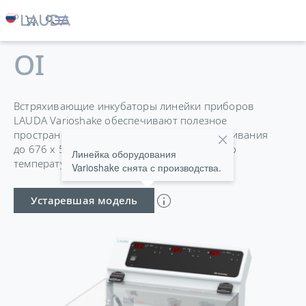
VARIOSHAKE VS 60
OI
Встряхивающие инкубаторы линейки приборов
LAUDA Varioshake обеспечивают полезное
пространство 45–150 л с площадью встряхивания
до 676 x 540 мм и выдающееся постоянство
Линейка оборудования
температуры ±0,2 K.
Varioshake снята с производства.
Устаревшая модель