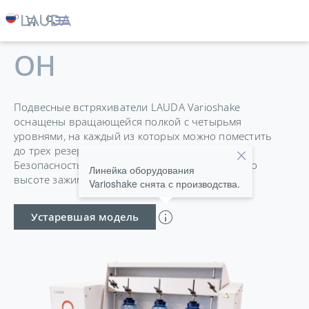
VARIOSHAKE VS 20
OH
Подвесные встряхиватели LAUDA Varioshake
оснащены вращающейся полкой с четырьмя
уровнями, на каждый из которых можно поместить
до трех резервуаров высотой до 270 мм.
Безопасность обеспечивается регулируемым по
Линейка оборудования
высоте зажимным приспособлением.
Varioshake снята с производства.
Устаревшая модель