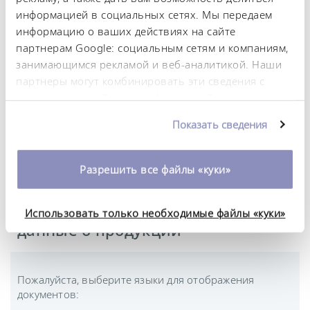
Питание от сети
информацией в социальных сетях. Мы передаем
230 V; 50/60 Hz
информацию о ваших действиях на сайте
партнерам Google: социальным сетям и компаниям,
занимающимся рекламой и веб-аналитикой. Наши
партнеры могут комбинировать эти сведения с
Технический паспорт
предоставленной вами информацией, а также
данными, которые они получили при
Показать сведения
использовании вами их сервисов. Вы можете
Технический паспорт Varioshake VS 20 OH
изменить или отозвать свое согласие в любое
время. Более подробную информацию об этом вы
Разрешить все файлы «куки»
можете найти в нашей
политике
конфиденциальности
.
Файлы для загрузки — Общие
Использовать только необходимые файлы «куки»
данные о продукции
Пожалуйста, выберите языки для отображения
документов: