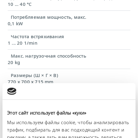
10 ... 40 °C
Потребляемая мощность, макс.
0,1 kW
Частота встряхивания
1 ... 20 1/min
Макс. нагрузочная способность
20 kg
Размеры (Ш × Г × В)
770 x 700 x 715 mm
Вес
68 kg
Этот сайт использует файлы «куки»
Сетевая вилка
Сетевой кабель с угловым штекером Schuko
Мы используем файлы cookie, чтобы анализировать
(CEE7/7)
трафик, подбирать для вас подходящий контент и
рекламу, а также дать вам возможность делиться