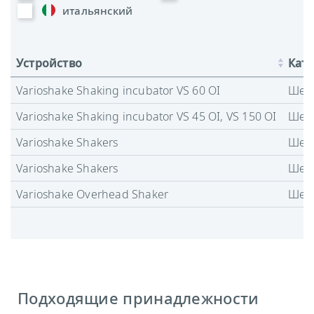
итальянский
Устройство
Кате
Varioshake Shaking incubator VS 60 OI
Шей
Varioshake Shaking incubator VS 45 OI, VS 150 OI
Шей
Varioshake Shakers
Шей
Varioshake Shakers
Шей
Varioshake Overhead Shaker
Шей
Подходящие принадлежности