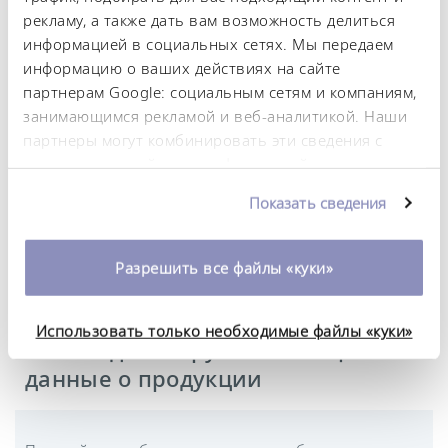
Сетевой кабель со штекером (NEMA 5-15P)
рекламу, а также дать вам возможность делиться
информацией в социальных сетях. Мы передаем
Питание от сети
информацию о ваших действиях на сайте
115 V; 60 Hz
партнерам Google: социальным сетям и компаниям,
занимающимся рекламой и веб-аналитикой. Наши
партнеры могут комбинировать эти сведения с
предоставленной вами информацией, а также
Технический паспорт
данными, которые они получили при
Показать сведения
использовании вами их сервисов. Вы можете
изменить или отозвать свое согласие в любое
Технический паспорт Varioshake VS 8 O
время. Более подробную информацию об этом вы
Разрешить все файлы «куки»
можете найти в нашей
политике
конфиденциальности
.
Использовать только необходимые файлы «куки»
Файлы для загрузки — Общие
данные о продукции