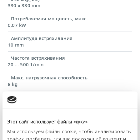
330 x 330 mm
Потребляемая мощность, макс.
0,07 kW
Амплитуда встряхивания
10 mm
Частота встряхивания
20 ... 500 1/min
Макс. нагрузочная способность
8 kg
Размеры (Ш × Г × В)
350 x 355 x 160 mm
Вес
Этот сайт использует файлы «куки»
11 kg
Мы используем файлы cookie, чтобы анализировать
Сетевая вилка
трафик, подбирать для вас подходящий контент и