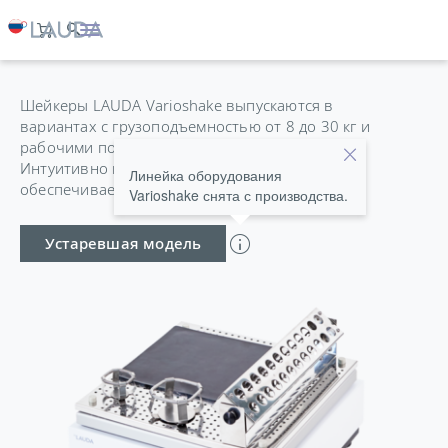
VARIOSHAKE VS 8 O
Шейкеры LAUDA Varioshake выпускаются в
вариантах с грузоподъемностью от 8 до 30 кг и
рабочими поверхностями до 676 x 540 мм.
Интуитивно понятное цифровое управление
Линейка оборудования
обеспечивает простое управление.
Varioshake снята с производства.
Устаревшая модель