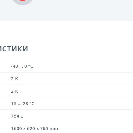
истики
-40 ... 0 °C
2 K
2 K
15 ... 28 °C
754 L
)
1600 x 620 x 760 mm