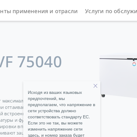
нты применения и отрасли
Услуги по обслуж
ное оборудование
Морозильные камеры
Versafreeze
VF 75040
Исходя из ваших языковых
предпочтений, мы
т максимальную
предполагаем, что напряжение в
и оттаивания, даже в
сети устройства должно
ый встроенный аккумулятор
соответствовать стандарту ЕС.
атуры и функций
Если это не так, вы можете
кировки вплоть до
изменить напряжение сети
ечивают защиту
здесь, и номер заказа будет