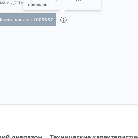
ма и доступа.
обновлен.
а адаптера: BS 1363 (Великобритания) и SEV 5934/2, T23 (Швейцария)
№ для заказа : L003337
чий диапазон
Технические характеристи