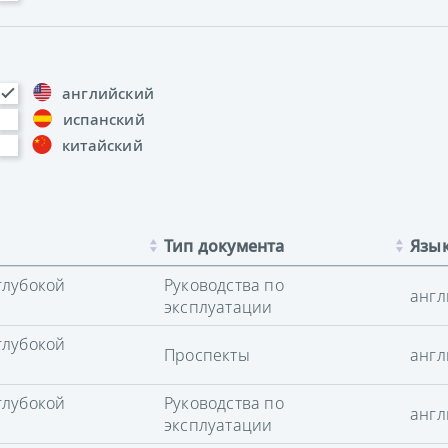
английский
испанский
китайский
Тип документа
Язы
глубокой
Руководства по
англ
эксплуатации
глубокой
Проспекты
англ
глубокой
Руководства по
англ
эксплуатации