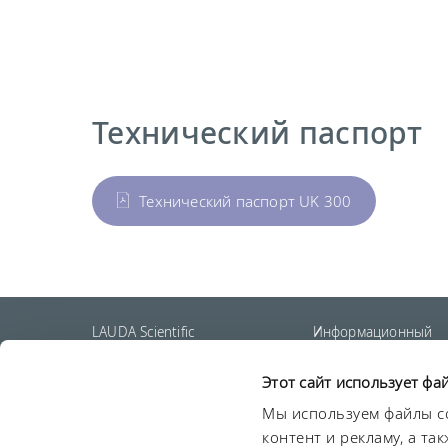
Технический паспорт
Технический паспорт UK 300
LAUDA Scientific
Информационный
бюллетень
Этот сайт использует фа
Мы используем файлы co
О нас
Сроки и условия
Условия гарантии
Защи
контент и рекламу, а т