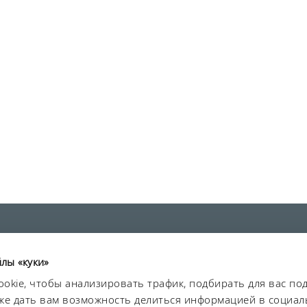
йлы «куки»
okie, чтобы анализировать трафик, подбирать для вас п
та данных
Безопасность
Карта сайта
акже дать вам возможность делиться информацией в социал