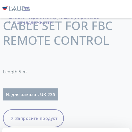
LAUDA
Термостатирующие устройства
CABLE SET FOR FBC
Принадлежности
REMOTE CONTROL
Length 5 m
№ для заказа : UK 235
Запросить продукт