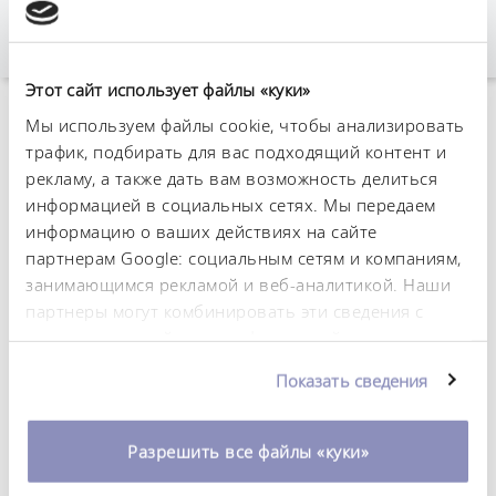
Этот сайт использует файлы «куки»
Мы используем файлы cookie, чтобы анализировать
К обзору аксессуаров
трафик, подбирать для вас подходящий контент и
рекламу, а также дать вам возможность делиться
Технические
информацией в социальных сетях. Мы передаем
характеристики (согл.
информацию о ваших действиях на сайте
партнерам Google: социальным сетям и компаниям,
DIN 12876)
занимающимся рекламой и веб-аналитикой. Наши
партнеры могут комбинировать эти сведения с
предоставленной вами информацией, а также
данными, которые они получили при
Показать сведения
использовании вами их сервисов. Вы можете
Технический паспорт
изменить или отозвать свое согласие в любое
время. Более подробную информацию об этом вы
Разрешить все файлы «куки»
можете найти в нашей
политике