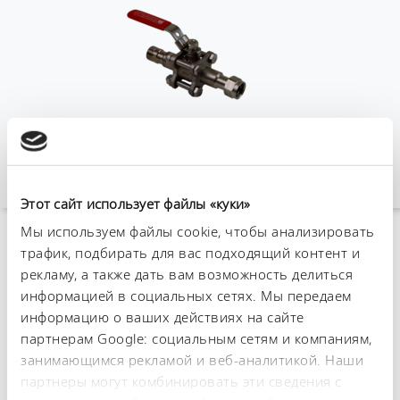
Этот сайт использует файлы «куки»
Мы используем файлы cookie, чтобы анализировать
трафик, подбирать для вас подходящий контент и
К обзору аксессуаров
рекламу, а также дать вам возможность делиться
информацией в социальных сетях. Мы передаем
Технические
информацию о ваших действиях на сайте
характеристики (согл.
партнерам Google: социальным сетям и компаниям,
занимающимся рекламой и веб-аналитикой. Наши
DIN 12876)
партнеры могут комбинировать эти сведения с