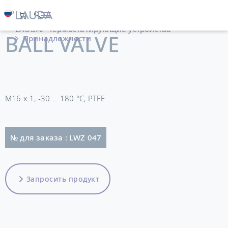
LAUDA
Термостатирующие устройства
BALL VALVE
Принадлежности
M16 x 1, -30 … 180 °C, PTFE
№ для заказа : LWZ 047
Запросить продукт