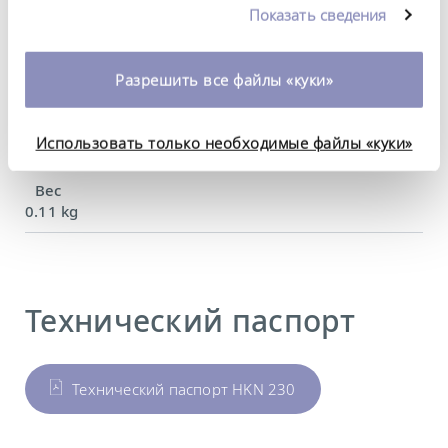
Показать сведения
характеристики (согл.
использовании вами их сервисов. Вы можете
изменить или отозвать свое согласие в любое
DIN 12876)
время. Более подробную информацию об этом вы
Разрешить все файлы «куки»
можете найти в нашей
политике
конфиденциальности
.
Материал
Использовать только необходимые файлы «куки»
Нержавеющая сталь
Вес
0.11 kg
Технический паспорт
Технический паспорт HKN 230