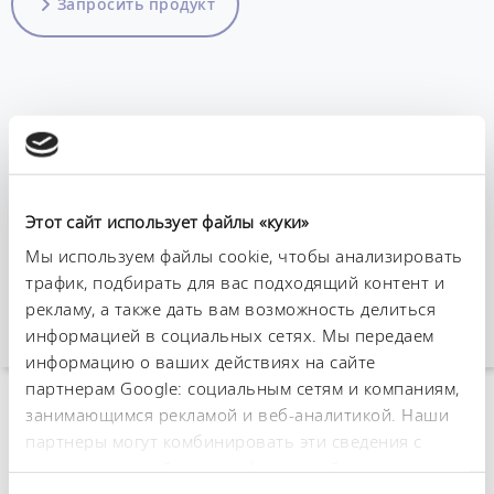
Запросить продукт
Этот сайт использует файлы «куки»
Мы используем файлы cookie, чтобы анализировать
трафик, подбирать для вас подходящий контент и
рекламу, а также дать вам возможность делиться
информацией в социальных сетях. Мы передаем
информацию о ваших действиях на сайте
партнерам Google: социальным сетям и компаниям,
занимающимся рекламой и веб-аналитикой. Наши
К обзору аксессуаров
партнеры могут комбинировать эти сведения с
предоставленной вами информацией, а также
Технические
данными, которые они получили при