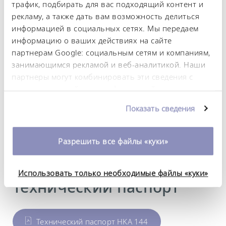
трафик, подбирать для вас подходящий контент и
рекламу, а также дать вам возможность делиться
Технические
информацией в социальных сетях. Мы передаем
характеристики (согл.
информацию о ваших действиях на сайте
партнерам Google: социальным сетям и компаниям,
DIN 12876)
занимающимся рекламой и веб-аналитикой. Наши
партнеры могут комбинировать эти сведения с
предоставленной вами информацией, а также
Материал
Нержавеющая сталь
данными, которые они получили при
Показать сведения
использовании вами их сервисов. Вы можете
Вес
изменить или отозвать свое согласие в любое
0.10 kg
время. Более подробную информацию об этом вы
Разрешить все файлы «куки»
можете найти в нашей
политике
конфиденциальности
.
Использовать только необходимые файлы «куки»
Технический паспорт
Технический паспорт HKA 144