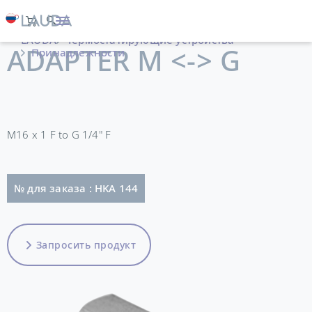
LAUDA
Термостатирующие устройства
ADAPTER M <-> G
Принадлежности
M16 x 1 F to G 1/4" F
№ для заказа : HKA 144
Запросить продукт