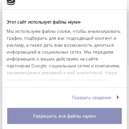
Рабочие характеристики
Этот сайт использует файлы «куки»
Мы используем файлы cookie, чтобы анализировать
трафик, подбирать для вас подходящий контент и
Stainless steel hose clamp, rustproof, worm thread
рекламу, а также дать вам возможность делиться
Screw head shape: slotted hexagon screw
Band thickness: 9 mm
информацией в социальных сетях. Мы передаем
информацию о ваших действиях на сайте
партнерам Google: социальным сетям и компаниям,
занимающимся рекламой и веб-аналитикой. Наши
Технические
партнеры могут комбинировать эти сведения с
предоставленной вами информацией, а также
характеристики (согл.
данными, которые они получили при
DIN 12876)
Показать сведения
использовании вами их сервисов. Вы можете
изменить или отозвать свое согласие в любое
время. Более подробную информацию об этом вы
Разрешить все файлы «куки»
Материал
можете найти в нашей
политике
Нержавеющая сталь
конфиденциальности
.