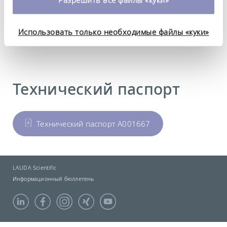
можете найти в нашей
политике
конфиденциальности
.
Материал
Использовать только необходимые файлы «куки»
Нержавеющая сталь
Технический паспорт
Технический паспорт A001667
LAUDA Scientific
Информационный бюллетень