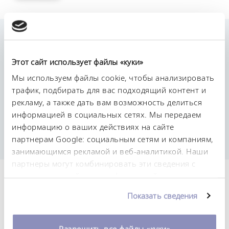
Рабочие характеристики
Этот сайт использует файлы «куки»
suitable for U 12, U 20, U 630
Мы используем файлы cookie, чтобы анализировать
трафик, подбирать для вас подходящий контент и
Installation instructions enclosed.
Set consisting of standard rail with end caps and
рекламу, а также дать вам возможность делиться
two spacers for mounting on the edge of the bath
информацией в социальных сетях. Мы передаем
of the laboratory thermostats
информацию о ваших действиях на сайте
Load capacity (static): 10 kg
партнерам Google: социальным сетям и компаниям,
занимающимся рекламой и веб-аналитикой. Наши
партнеры могут комбинировать эти сведения с
предоставленной вами информацией, а также
Технические
данными, которые они получили при
Показать сведения
характеристики (согл.
использовании вами их сервисов. Вы можете
изменить или отозвать свое согласие в любое
DIN 12876)
время. Более подробную информацию об этом вы
Разрешить все файлы «куки»