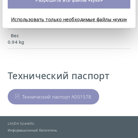
420 x 10 x 246 mm
можете найти в нашей
политике
конфиденциальности
.
Материал
Использовать только необходимые файлы «куки»
Нержавеющая сталь
Вес
0.94 kg
Технический паспорт
Технический паспорт A001578
LAUDA Scientific
Информационный бюллетень