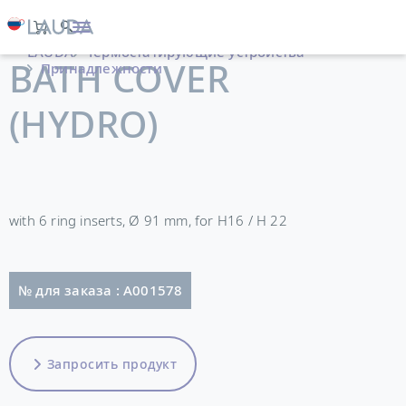
LAUDA
Термостатирующие устройства
BATH COVER
Принадлежности
(HYDRO)
with 6 ring inserts, Ø 91 mm, for H16 / H 22
№ для заказа : A001578
Запросить продукт