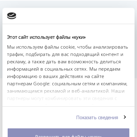
Рабочие характеристики
The flat lid is very easy to position on the bath
Этот сайт использует файлы «куки»
frame. No tools necessary!
Мы используем файлы cookie, чтобы анализировать
Individual sets of rings are removable
трафик, подбирать для вас подходящий контент и
Lid is made of stainless steel
рекламу, а также дать вам возможность делиться
Multi-piece ring set made of heat-resistant plastic
информацией в социальных сетях. Мы передаем
информацию о ваших действиях на сайте
партнерам Google: социальным сетям и компаниям,
Технические
занимающимся рекламой и веб-аналитикой. Наши
партнеры могут комбинировать эти сведения с
характеристики (согл.
предоставленной вами информацией, а также
DIN 12876)
данными, которые они получили при
Показать сведения
использовании вами их сервисов. Вы можете
изменить или отозвать свое согласие в любое
Размеры (Ш × Г × В)
время. Более подробную информацию об этом вы
Разрешить все файлы «куки»